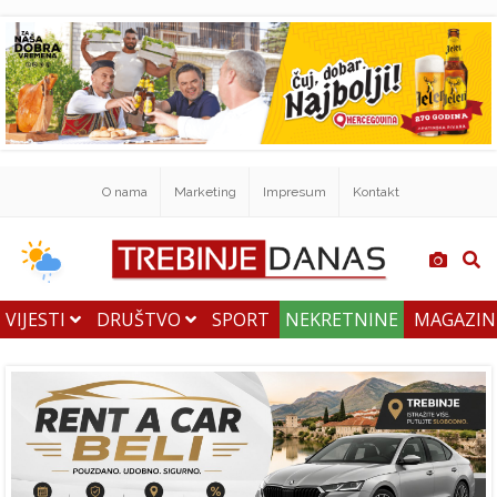
O nama
Marketing
Impresum
Kontakt
VIJESTI
DRUŠTVO
SPORT
NEKRETNINE
MAGAZI