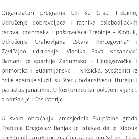
Organizatori programa bili su Grad Trebinje,
Udruženje dobrovoljaca i ratnika oslobodilačkih
ratova, potomaka i poštovalaca Trebinje – Klobuk,
Udruženje Grahovljana „Stara Hercegovina“ i
Zavičajno udruženje „Vladika Sava Kosanović“
Banjani te eparhije Zahumsko – Hercegovačka i
primorska i Budimljansko – Nikšićka. Sveštenici iz
dvije eparhije služili su Svetu božanstvenu liturgiju i
parastos junacima. U kosturnicu su položeni vijenci,
a održan je i Čas istorije.
U svom obraćanju predsjednik Skupštine grada
Trebinja Dragoslav Banjak je istakao da je Klobuk
mjesto od izuzetnog značaja za istoriju Srbije i Crne