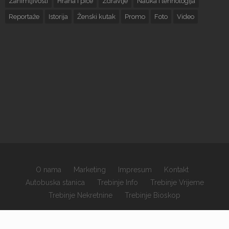
Zanimljivosti
Hrana i piće
Zdravlje
Nauka i tehnologija
Reportaže
Istorija
Ženski kutak
Promo
Foto
Video
O nama
Marketing
Impresum
Kontakt
Autobuska stanica
Trebinje Info
Trebinje Vrijeme
Trebinje Nekretnine
Trebinje Bioskop
×
Copyrights © 2026 sva prava zadržana.