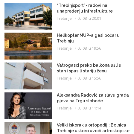
“Trebinjsport”- radovi na
unapređenju infrastrukture
Trebinje
05.08. u 20:01
Helikopter MUP-a gasi požar u
Trebinju
Trebinje
05.08. u 19:56
Vatrogasci preko balkona ušli u
stan i spasili stariju ženu
Trebinje
05.08. u 15:56
Aleksandra Radović za slavu grada
pjeva na Trgu slobode
Trebinje
05.08. u 11:14
Veliki iskorak u ortopediji: Bolnica
Trebinje uskoro uvodi artroskopske