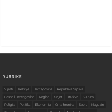
RUBRIKE
Vijesti
Trebinje
Hercegovina
Republika Srpska
Bosna i Hercegovina
Region
Svijet
Društvo
Kultura
Religija
Politika
Ekonomija
Crna hronika
Sport
Magazin