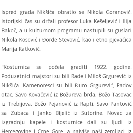
Ispred grada Nikšića obratio se Nikola Goranović.
Istorijski čas su držali profesor Luka Kešeljević i Ilija
Bakoč, a u kulturnom programu nastupili su guslari
Nikola Kosović i Đorđe Stevović, kao i etno pjevačica
Marija Ratković.
"Kosturnica se počela graditi 1922. godine.
Poduzetnici majstori su bili Rade i Miloš Grgurević iz
Nikšića. Kamenoresci su bili Đuro Grgurević, Radov
otac, Savo Kovačević iz Božureva brda, Božo Tasovac
iz Trebijova, Božo Pejanović iz Rapti, Savo Pantović
sa Zubaca i Janko Bijelić iz Sutorine. Novac za
izgradnju kapele i kosturnice dali su ljudi iz
Hercegovine i Crne Gore, a najviše naši zemljaci iz