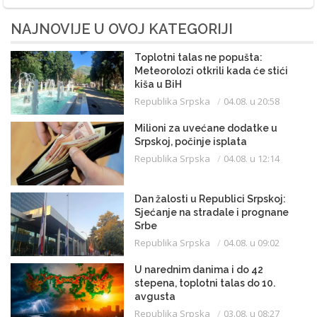
NAJNOVIJE U OVOJ KATEGORIJI
Toplotni talas ne popušta:
Meteorolozi otkrili kada će stići
kiša u BiH
Republika Srpska
04.08. u 20:58
Milioni za uvećane dodatke u
Srpskoj, počinje isplata
Republika Srpska
04.08. u 12:14
Dan žalosti u Republici Srpskoj:
Sjećanje na stradale i prognane
Srbe
Republika Srpska
04.08. u 09:02
U narednim danima i do 42
stepena, toplotni talas do 10.
avgusta
Republika Srpska
03.08. u 08:27