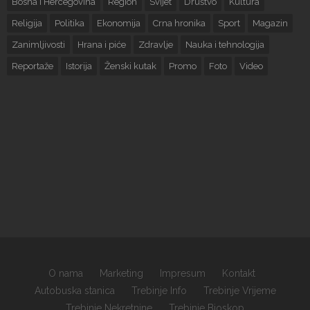
Bosna i Hercegovina
Region
Svijet
Društvo
Kultura
Religija
Politika
Ekonomija
Crna hronika
Sport
Magazin
Zanimljivosti
Hrana i piće
Zdravlje
Nauka i tehnologija
Reportaže
Istorija
Ženski kutak
Promo
Foto
Video
O nama
Marketing
Impresum
Kontakt
Autobuska stanica
Trebinje Info
Trebinje Vrijeme
Trebinje Nekretnine
Trebinje Bioskop