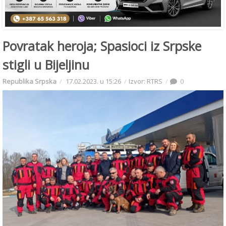
Povratak heroja; Spasioci iz Srpske
stigli u Bijeljinu
Republika Srpska
17.02.2023. u 15:26
Izvor: RTRS
0