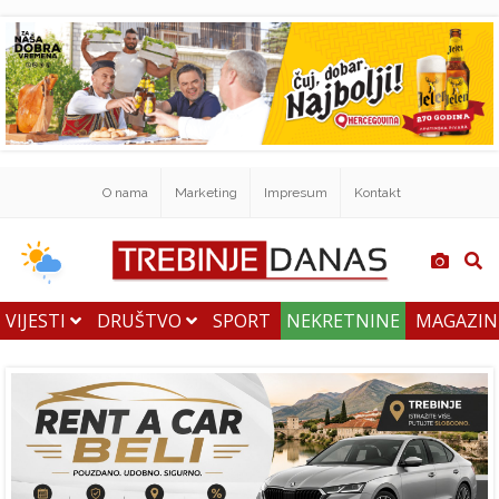
O nama
Marketing
Impresum
Kontakt
VIJESTI
DRUŠTVO
SPORT
NEKRETNINE
MAGAZI