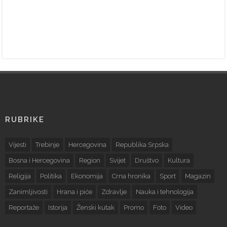
RUBRIKE
Vijesti
Trebinje
Hercegovina
Republika Srpska
Bosna i Hercegovina
Region
Svijet
Društvo
Kultura
Religija
Politika
Ekonomija
Crna hronika
Sport
Magazin
Zanimljivosti
Hrana i piće
Zdravlje
Nauka i tehnologija
Reportaže
Istorija
Ženski kutak
Promo
Foto
Video