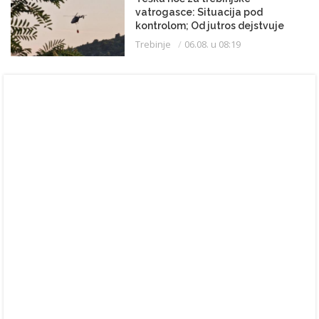
vatrogasce: Situacija pod
kontrolom; Od jutros dejstvuje
helikopter
Trebinje
06.08. u 08:19