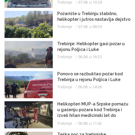
Trebinje
07.08. u 10:28
Požarište u Trebinju stabilno,
helikopter i jutros nastavlja dejstvo
Trebinje
07.08. u 08:39
Trebinje: Helikopter gasi požar u
rejonu Poljica i Luke
Trebinje
06.08. u 16:53
Ponovo se razbuktao požar kod
Trebinja u rejonu Poljica i Luke
Trebinje
06.08. u 14:06
Helikopteri MUP-a Srpske pomažu
u gašenju požara kod Trebinja i
izveli hitan medicinski let do
Beograda
Trebinje
06.08. u 11:42
Teška noć za trebinjske