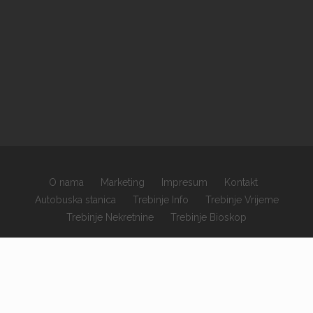
O nama
Marketing
Impresum
Kontakt
Autobuska stanica
Trebinje Info
Trebinje Vrijeme
Trebinje Nekretnine
Trebinje Bioskop
×
Copyrights © 2026 sva prava zadržana.