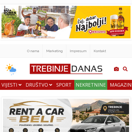
O nama
Marketing
Impresum
Kontakt
VIJESTI
DRUŠTVO
SPORT
NEKRETNINE
MAGAZI