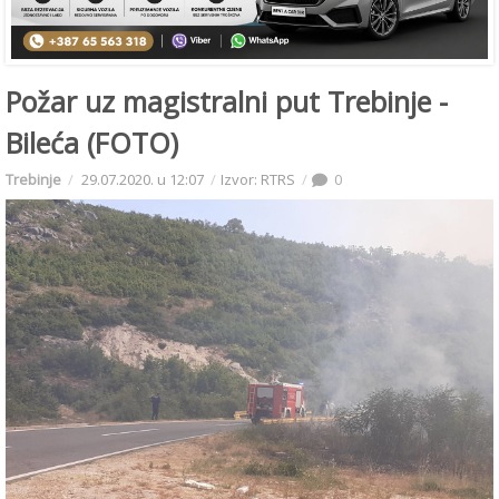
Požar uz magistralni put Trebinje -
Bileća (FOTO)
Trebinje
29.07.2020. u 12:07
Izvor: RTRS
0