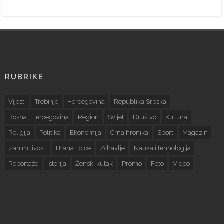
RUBRIKE
Vijesti
Trebinje
Hercegovina
Republika Srpska
Bosna i Hercegovina
Region
Svijet
Društvo
Kultura
Religija
Politika
Ekonomija
Crna hronika
Sport
Magazin
Zanimljivosti
Hrana i piće
Zdravlje
Nauka i tehnologija
Reportaže
Istorija
Ženski kutak
Promo
Foto
Video