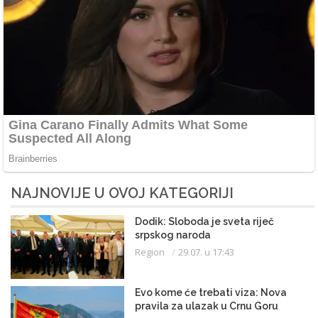
NAJNOVIJE U OVOJ KATEGORIJI
Dodik: Sloboda je sveta riječ
srpskog naroda
Region
29.07. u 17:43
Evo kome će trebati viza: Nova
pravila za ulazak u Crnu Goru