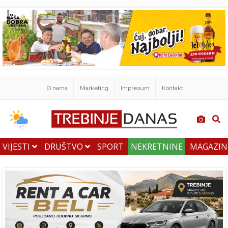
O nama
Marketing
Impresum
Kontakt
VIJESTI
DRUŠTVO
SPORT
NEKRETNINE
MAGAZI