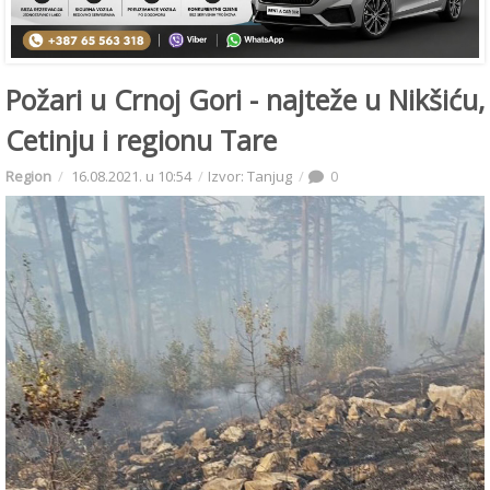
Požari u Crnoj Gori - najteže u Nikšiću,
Cetinju i regionu Tare
Region
16.08.2021. u 10:54
Izvor: Tanjug
0