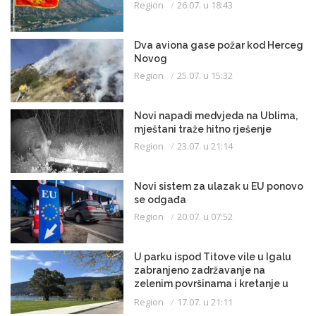
Region
26.07. u 18:43
Dva aviona gase požar kod Herceg
Novog
Region
25.07. u 15:32
Novi napadi medvjeda na Ublima,
mještani traže hitno rješenje
Region
23.07. u 21:14
Novi sistem za ulazak u EU ponovo
se odgađa
Region
20.07. u 07:52
U parku ispod Titove vile u Igalu
zabranjeno zadržavanje na
zelenim površinama i kretanje u
kupaćem kostimu
Region
17.07. u 21:11