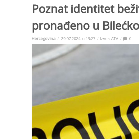
Poznat identitet beži
pronađeno u Bilećko
Hercegovina
29.07.2024. u 19:27
Izvor: ATV
0