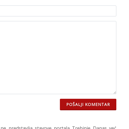
POŠALJI KOMENTAR
 ne predstavlja stavove portala Trebinje Danas već