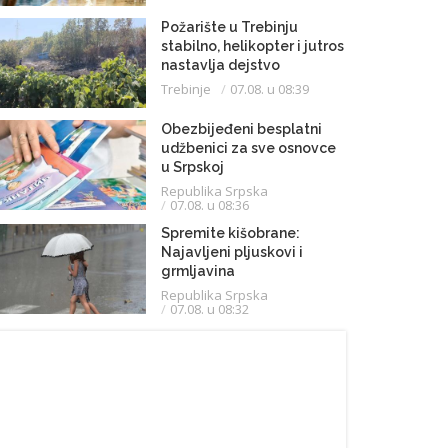
Požarište u Trebinju
stabilno, helikopter i jutros
nastavlja dejstvo
Trebinje
07.08. u 08:39
Obezbijeđeni besplatni
udžbenici za sve osnovce
u Srpskoj
Republika Srpska
07.08. u 08:36
Spremite kišobrane:
Najavljeni pljuskovi i
grmljavina
Republika Srpska
07.08. u 08:32