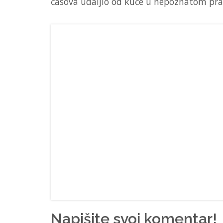
časova udaljio od kuće u nepoznatom pra
Napišite svoj komentar!