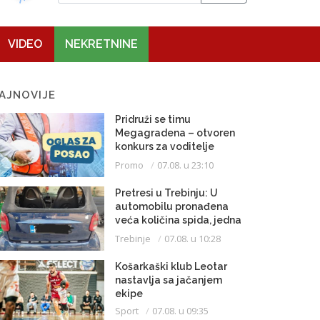
VIDEO
NEKRETNINE
AJNOVIJE
Pridruži se timu
Megagradena – otvoren
konkurs za voditelje
gradilišta
Promo
07.08. u 23:10
Pretresi u Trebinju: U
automobilu pronađena
veća količina spida, jedna
osoba uhapšena
Trebinje
07.08. u 10:28
Košarkaški klub Leotar
nastavlja sa jačanjem
ekipe
Sport
07.08. u 09:35