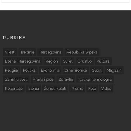
RUBRIKE
Vijesti
Trebinje
Hercegovina
Republika Srpska
Bosna i Hercegovina
Region
Svijet
Društvo
Kultura
Religija
Politika
Ekonomija
Crna hronika
Sport
Magazin
Zanimljivosti
Hrana i piće
Zdravlje
Nauka i tehnologija
Reportaže
Istorija
Ženski kutak
Promo
Foto
Video