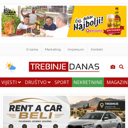
O nama
Marketing
Impresum
Kontakt
VIJESTI
DRUŠTVO
SPORT
NEKRETNINE
MAGAZI