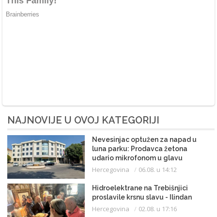
NAJNOVIJE U OVOJ KATEGORIJI
Nevesinjac optužen za napad u
luna parku: Prodavca žetona
udario mikrofonom u glavu
Hercegovina
06.08. u 14:12
Hidroelektrane na Trebišnjici
proslavile krsnu slavu - Ilindan
Hercegovina
02.08. u 17:16