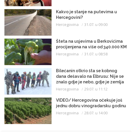
Kakvo je stanje na putevima u
Hercegovini?
Hercegovina
31.07. u 09:00
Šteta na usjevima u Berkovićima
procijenjena na više od 340.000 KM
Hercegovina
31.07. u 08:58
Bilećanin otkrio šta se kobnog
dana dešavalo na Elbrusu: Nije se
znalo gdje je nebo, gdje je zemlja
Hercegovina
29.07. u 11:12
VIDEO/ Hercegovina očekuje još
jednu dobru vinogradarsku godinu
Hercegovina
28.07. u 14:00