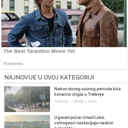
NAJNOVIJE U OVOJ KATEGORIJI
Nakon dužeg sušnog perioda kiša
konačno stigla u Trebinje
Trebinje
08.08. u 16:43
Ugašen požar iznad Luke,
vatrogasci nastavljaju nadzor