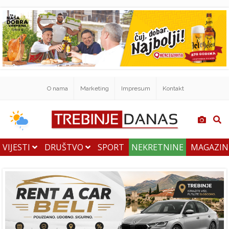
O nama
Marketing
Impresum
Kontakt
VIJESTI
DRUŠTVO
SPORT
NEKRETNINE
MAGAZI