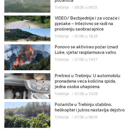
požarišta
Trebinje
08.08. u 09:25
VIDEO/ Bezbjednije i za vozače i
pješake – Intezivno se radi na
proširenju saobraćajnice
Trebinje
07.08. u 18:28
Ponovo se aktivirao požar iznad
Luke, vjetar rasplamsava vatru
Trebinje
07.08. u 14:57
Pretresi u Trebinju: U automobilu
pronađena veća količina spida,
jedna osoba uhapšena
Trebinje
07.08. u 10:28
Požarište u Trebinju stabilno,
helikopter i jutros nastavlja dejstvo
Trebinje
07.08. u 08:39