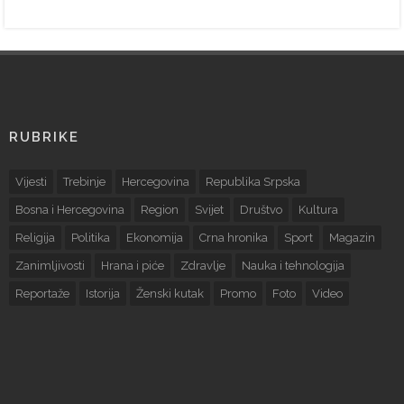
RUBRIKE
Vijesti
Trebinje
Hercegovina
Republika Srpska
Bosna i Hercegovina
Region
Svijet
Društvo
Kultura
Religija
Politika
Ekonomija
Crna hronika
Sport
Magazin
Zanimljivosti
Hrana i piće
Zdravlje
Nauka i tehnologija
Reportaže
Istorija
Ženski kutak
Promo
Foto
Video