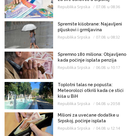
Republika Srpska
07.08. u 08:36
Spremite kišobrane: Najavljeni
pljuskovi i grmljavina
Republika Srpska
07.08. u 08:32
Spremno 180 miliona: Objavljeno
kada počinje isplata penzija
Republika Srpska
06.08. u 10:17
Toplotni talas ne popušta:
Meteorolozi otkrili kada će stići
kiša u BiH
Republika Srpska
04.08. u 20:58
Milioni za uvećane dodatke u
Srpskoj, počinje isplata
Republika Srpska
04.08. u 12:14