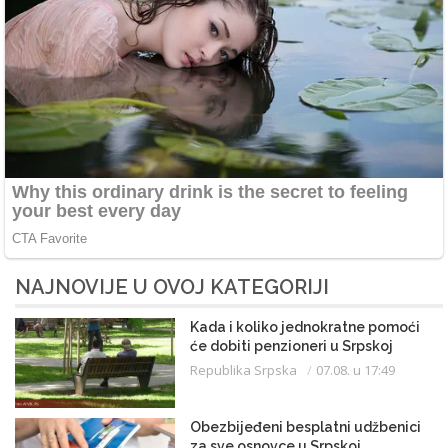
NAJNOVIJE U OVOJ KATEGORIJI
Kada i koliko jednokratne pomoći
će dobiti penzioneri u Srpskoj
Republika Srpska
07.08. u 17:49
Obezbijeđeni besplatni udžbenici
za sve osnovce u Srpskoj