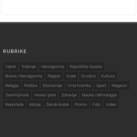
RUBRIKE
Vijesti
Trebinje
Hercegovina
Republika Srpska
Bosna i Hercegovina
Region
Svijet
Društvo
Kultura
Religija
Politika
Ekonomija
Crna hronika
Sport
Magazin
Zanimljivosti
Hrana i piće
Zdravlje
Nauka i tehnologija
Reportaže
Istorija
Ženski kutak
Promo
Foto
Video