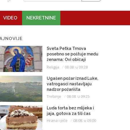
VIDEO
NEKRETNINE
AJNOVIJE
Sveta Petka Trnova
posebno se poštuje među
ženama: Ovi običaji
vijekovima se čuvaju
Religija
08.08. u 09:28
Ugašen požar iznad Luke,
vatrogasci nastavljaju
nadzor požarišta
Trebinje
08.08. u 09:25
Luda torta bez mlijeka i
jaja, gotova za tili čas
Hrana i piće
08.08. u 09:00