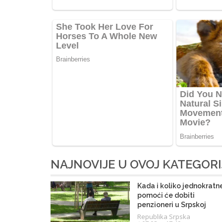
NAJNOVIJE U OVOJ KATEGORI
Kada i koliko jednokratn
pomoći će dobiti
penzioneri u Srpskoj
Republika Srpska