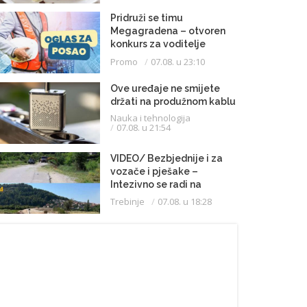
Pridruži se timu
Megagradena – otvoren
konkurs za voditelje
gradilišta
Promo
07.08. u 23:10
Ove uređaje ne smijete
držati na produžnom kablu
Nauka i tehnologija
07.08. u 21:54
VIDEO/ Bezbjednije i za
vozače i pješake –
Intezivno se radi na
proširenju saobraćajnice
Trebinje
07.08. u 18:28