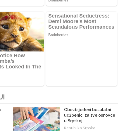
JI
e
Obezbijeđeni besplatni
udžbenici za sve osnovce
u Srpskoj
Republika Srpska