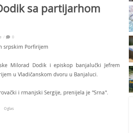
Dodik sa partijarhom
e
0
ske Milorad Dodik i episkop banjalučki Jefrem
irijem u Vladičanskom dvoru u Banjaluci.
vački i rmanjski Sergije, prenijela je "Srna".
Oglas