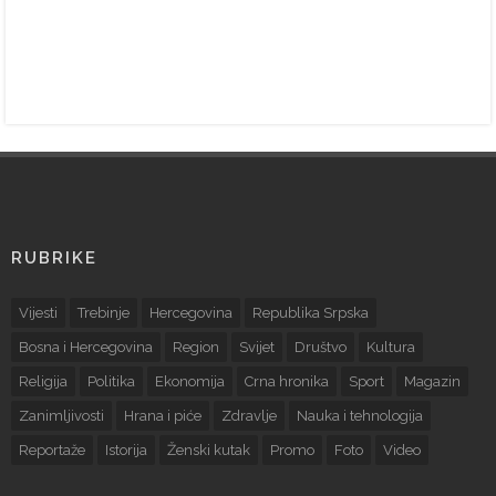
RUBRIKE
Vijesti
Trebinje
Hercegovina
Republika Srpska
Bosna i Hercegovina
Region
Svijet
Društvo
Kultura
Religija
Politika
Ekonomija
Crna hronika
Sport
Magazin
Zanimljivosti
Hrana i piće
Zdravlje
Nauka i tehnologija
Reportaže
Istorija
Ženski kutak
Promo
Foto
Video