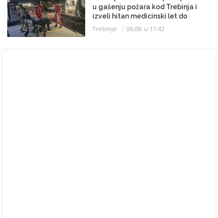
u gašenju požara kod Trebinja i
izveli hitan medicinski let do
Beograda
Trebinje
06.08. u 11:42