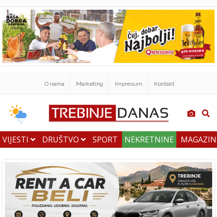
O nama
Marketing
Impresum
Kontakt
VIJESTI
DRUŠTVO
SPORT
NEKRETNINE
MAGAZI