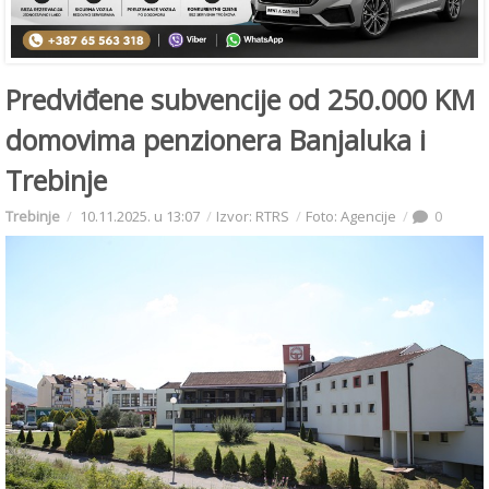
Predviđene subvencije od 250.000 KM
domovima penzionera Banjaluka i
Trebinje
Trebinje
10.11.2025. u 13:07
Izvor: RTRS
Foto: Agencije
0