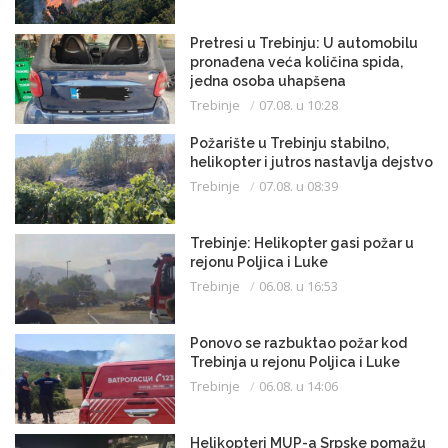
Pretresi u Trebinju: U automobilu
pronađena veća količina spida,
jedna osoba uhapšena
Trebinje
07.08. u 10:28
Požarište u Trebinju stabilno,
helikopter i jutros nastavlja dejstvo
Trebinje
07.08. u 08:39
Trebinje: Helikopter gasi požar u
rejonu Poljica i Luke
Trebinje
06.08. u 16:53
Ponovo se razbuktao požar kod
Trebinja u rejonu Poljica i Luke
Trebinje
06.08. u 14:06
Helikopteri MUP-a Srpske pomažu