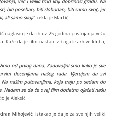
vanja, već i veliki trud koji doprinosi gradu. Na
 isti, biti poseban, biti slobodan, biti samo svoj’, jer
i, ali samo svoji“
, rekla je Martić.
ić
naglasio je da ih uz 25 godina postojanja vežu
 Kaže da je film nastao iz bogate arhive kluba,
ježimo od prvog dana. Zadovoljni smo kako je sve
 prvim decenijama našeg rada. Vjerujem da svi
d. Na našim putovanjima, koja traju po sedam do
. Nadam se da će ovaj film dodatno ojačati našu
o je Aleksić.
dran Mihojević
, istakao je da je za sve njih veliki