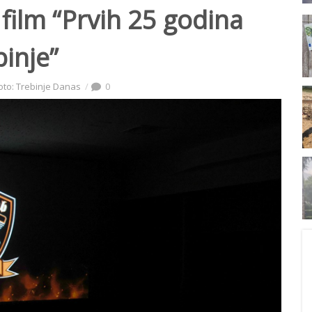
film “Prvih 25 godina
inje”
oto: Trebinje Danas
0