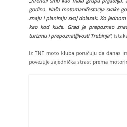
„Krenuli smo kao mala grupa prijatelja, 
godina. Naša motomanifestacija svake god
znaju i planiraju svoj dolazak. Ko jednom
kao kod kuće. Grad je prepoznao znača
turizmu i prepoznatljivosti Trebinja“
, istak
Iz TNT moto kluba poručuju da danas 
povezuje zajednička strast prema motorim