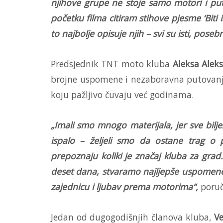
njihove grupe ne stoje samo motori i puto
početku filma citiram stihove pjesme
‘Biti
to najbolje opisuje njih – svi su isti, posebn
Predsjednik TNT moto kluba
Aleksa Aleks
brojne uspomene i nezaboravna putovanja.
koju pažljivo čuvaju već godinama.
„Imali smo mnogo materijala, jer sve bil
ispalo – željeli smo da ostane trag o
prepoznaju koliki je značaj kluba za gra
deset dana, stvaramo najljepše uspomene
zajednicu i ljubav prema motorima“,
poruči
Jedan od dugogodišnjih članova kluba,
Ve