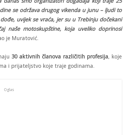
a danas smo organizatori događaja koji traje 25
ine se održava drugog vikenda u junu – ljudi to
 dođe, uvijek se vraća, jer su u Trebinju dočekani
j naše motoskupštine, koja uveliko doprinosi
ao je Muratović.
imaju
30 aktivnih članova različitih profesija
, koje
a i prijateljstvo koje traje godinama.
Oglas