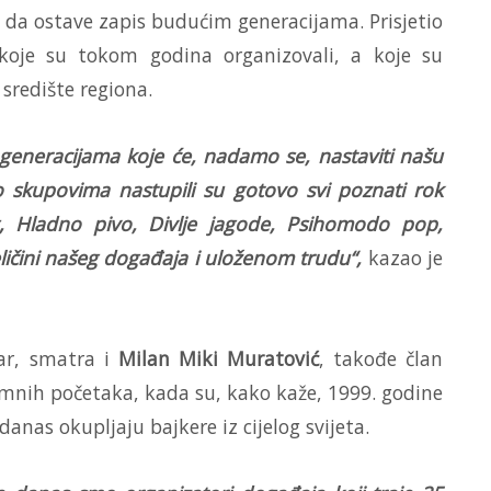
li da ostave zapis budućim generacijama. Prisjetio
 koje su tokom godina organizovali, a koje su
središte regiona.
 generacijama koje će, nadamo se, nastaviti našu
 skupovima nastupili su gotovo svi poznati rok
g, Hladno pivo, Divlje jagode, Psihomodo pop,
ličini našeg događaja i uloženom trudu“,
kazao je
var, smatra i
Milan Miki Muratović
, takođe član
omnih početaka, kada su, kako kaže, 1999. godine
anas okupljaju bajkere iz cijelog svijeta.