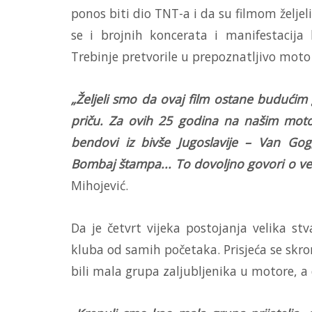
ponos biti dio TNT-a i da su filmom želje
se i brojnih koncerata i manifestacija
Trebinje pretvorile u prepoznatljivo moto 
„Željeli smo da ovaj film ostane budućim
priču. Za ovih 25 godina na našim moto
bendovi iz bivše Jugoslavije – Van Go
Bombaj štampa... To dovoljno govori o ve
Mihojević.
Da je četvrt vijeka postojanja velika st
kluba od samih početaka. Prisjeća se skr
bili mala grupa zaljubljenika u motore, a d