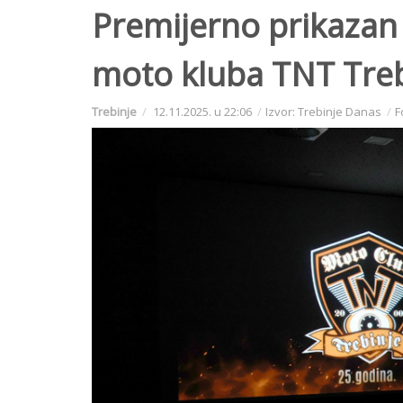
Premijerno prikazan 
moto kluba TNT Treb
Trebinje
12.11.2025. u 22:06
Izvor: Trebinje Danas
F