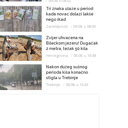
09.08. u 08:02
Tri znaka ulaze u period
kada novac dolazi lakše
nego ikad
Zanimljivosti
09.08. u 08:00
Zvijer uhvaćena na
Bilećkom jezeru! Dugačak
2 metra, težak 50 kila
Hercegovina
08.08. u 16:48
Nakon dužeg sušnog
perioda kiša konačno
stigla u Trebinje
Trebinje
08.08. u 16:43