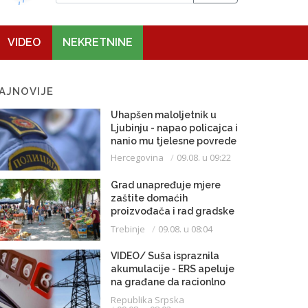
VIDEO
NEKRETNINE
AJNOVIJE
Uhapšen maloljetnik u
Ljubinju - napao policajca i
nanio mu tjelesne povrede
Hercegovina
09.08. u 09:22
Grad unapređuje mjere
zaštite domaćih
proizvođača i rad gradske
pijace
Trebinje
09.08. u 08:04
VIDEO/ Suša ispraznila
akumulacije - ERS apeluje
na građane da racionlno
troše struju
Republika Srpska