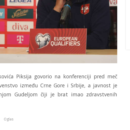
ovića Piksija govorio na konferenciji pred meč
venstvo između Crne Gore i Srbije, a javnost je
anjom Gudeljom čiji je brat imao zdravstvenih
Oglas