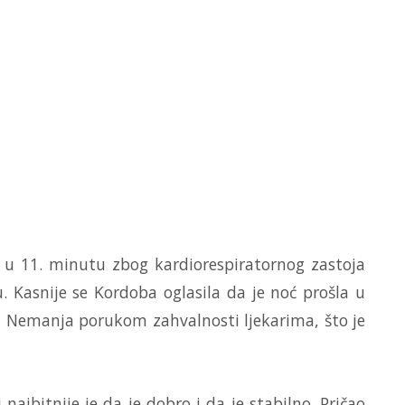
 u 11. minutu zbog kardiorespiratornog zastoja
 Kasnije se Kordoba oglasila da je noć prošla u
 i Nemanja porukom zahvalnosti ljekarima, što je
najbitnije je da je dobro i da je stabilno. Pričao