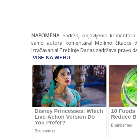
NAPOMENA
: Sadržaj objavljenih komentara
samo autora komentara! Molimo čitaoce da
izražavanja! Trebinje Danas zadržava pravo da