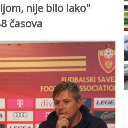
jom, nije bilo lako"
48 časova