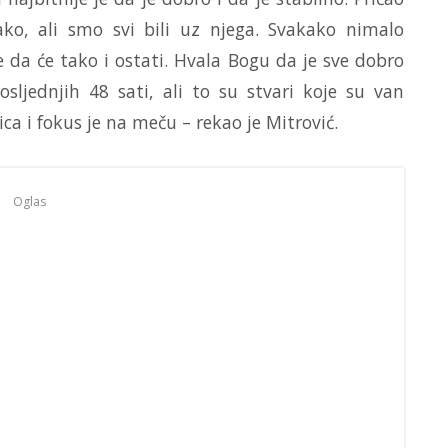
ko, ali smo svi bili uz njega. Svakako nimalo
e da će tako i ostati. Hvala Bogu da je sve dobro
sljednjih 48 sati, ali to su stvari koje su van
ica i fokus je na meču – rekao je Mitrović.
Oglas