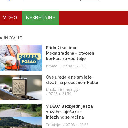
VIDEO
NEKRETNINE
AJNOVIJE
Pridruži se timu
Megagradena – otvoren
konkurs za voditelje
gradilišta
Promo
07.08. u 23:10
Ove uređaje ne smijete
držati na produžnom kablu
Nauka i tehnologija
07.08. u 21:54
VIDEO/ Bezbjednije i za
vozače i pješake –
Intezivno se radi na
proširenju saobraćajnice
Trebinje
07.08. u 18:28