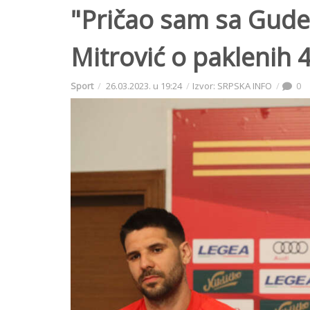
"Pričao sam sa Gudel
Mitrović o paklenih 
Sport
26.03.2023. u 19:24
Izvor: SRPSKA INFO
0