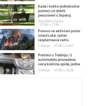
Kada i koliko jednokratne
pomoći će dobiti
penzioneri u Srpskoj
Republika Srpska
07.08. u 17:49
Ponovo se aktivirao požar
iznad Luke, vjetar
rasplamsava vatru
Trebinje
07.08. u 14:57
Pretresi u Trebinju: U
automobilu pronađena
veća količina spida, jedna
osoba uhapšena
Trebinje
07.08. u 10:28