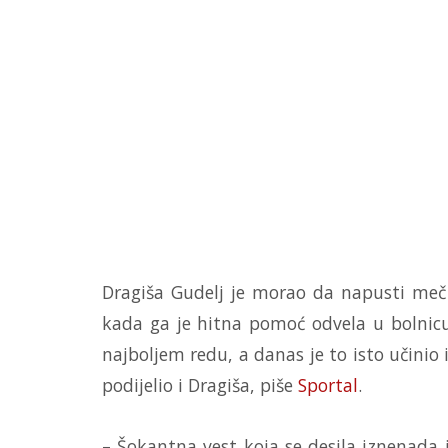
Dragiša Gudelj je morao da napusti meč
kada ga je hitna pomoć odvela u bolnicu.
najboljem redu, a danas je to isto učinio
podijelio i Dragiša, piše
Sportal
.
– Šokantna vest koja se desila iznenada i 