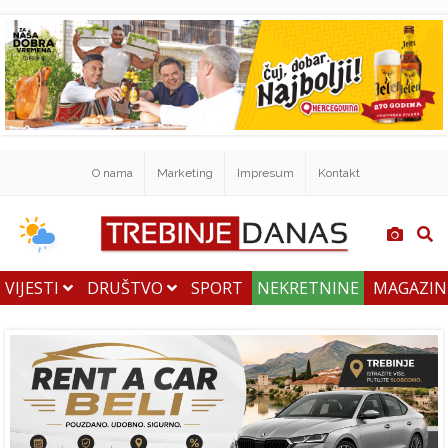
O nama
Marketing
Impresum
Kontakt
VIJESTI
DRUŠTVO
SPORT
NEKRETNINE
MAGAZI