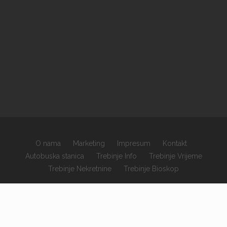
O nama
Marketing
Impresum
Kontakt
Autobuska stanica
Trebinje Info
Trebinje Vrijeme
Trebinje Nekretnine
Trebinje Bioskop
×
Copyrights © 2026 sva prava zadržana.