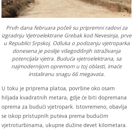
Prvih dana februara počeli su pripremni radovi za
izgradnju Vjetroelektrane Grebak kod Nevesinja, prve
u Republici Srpskoj. Odluka o podizanju vjetroparka
donesena je poslije višegodišnjih istraživanja
potencijala vjetra. Buduća vjetroelektrana, sa
najmodernijom opremom u toj oblasti, imaće
instaliranu snagu 66 megavata.
U toku je priprema platoa, površine oko osam
hiljada kvadratnih metara, gdje će biti dopremana
oprema za budući vjetropark. Istovremeno, obavlja
se iskop pristupnih puteva prema budućim
vjetroturbinama, ukupne dužine devet kilometara.