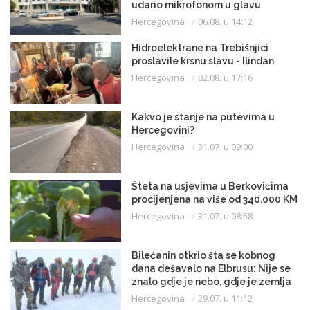
udario mikrofonom u glavu
Hercegovina
06.08. u 14:12
Hidroelektrane na Trebišnjici
proslavile krsnu slavu - Ilindan
Hercegovina
02.08. u 17:16
Kakvo je stanje na putevima u
Hercegovini?
Hercegovina
31.07. u 09:00
Šteta na usjevima u Berkovićima
procijenjena na više od 340.000 KM
Hercegovina
31.07. u 08:58
Bilećanin otkrio šta se kobnog
dana dešavalo na Elbrusu: Nije se
znalo gdje je nebo, gdje je zemlja
Hercegovina
29.07. u 11:12