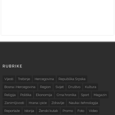
RUBRIKE
Vijesti
Trebinje
Hercegovina
Republika Srpska
Bosna i Hercegovina
Region
Svijet
Društvo
Kultura
Religija
Politika
Ekonomija
Crna hronika
Sport
Magazin
Zanimljivosti
Hrana i piće
Zdravlje
Nauka i tehnologija
Reportaže
Istorija
Ženski kutak
Promo
Foto
Video