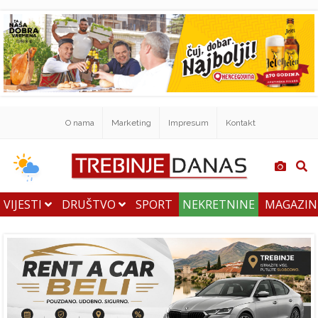
O nama
Marketing
Impresum
Kontakt
VIJESTI
DRUŠTVO
SPORT
NEKRETNINE
MAGAZI