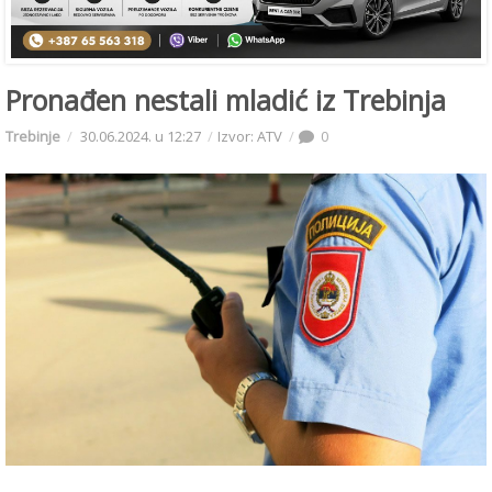
Pronađen nestali mladić iz Trebinja
Trebinje
30.06.2024. u 12:27
Izvor: ATV
0