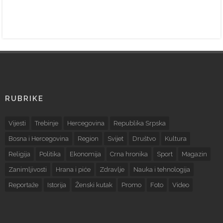
RUBRIKE
Vijesti
Trebinje
Hercegovina
Republika Srpska
Bosna i Hercegovina
Region
Svijet
Društvo
Kultura
Religija
Politika
Ekonomija
Crna hronika
Sport
Magazin
Zanimljivosti
Hrana i piće
Zdravlje
Nauka i tehnologija
Reportaže
Istorija
Ženski kutak
Promo
Foto
Video