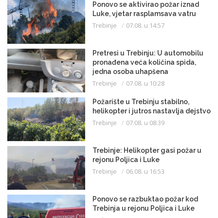
Ponovo se aktivirao požar iznad
Luke, vjetar rasplamsava vatru
Trebinje
07.08. u 14:57
Pretresi u Trebinju: U automobilu
pronađena veća količina spida,
jedna osoba uhapšena
Trebinje
07.08. u 10:28
Požarište u Trebinju stabilno,
helikopter i jutros nastavlja dejstvo
Trebinje
07.08. u 08:39
Trebinje: Helikopter gasi požar u
rejonu Poljica i Luke
Trebinje
06.08. u 16:53
Ponovo se razbuktao požar kod
Trebinja u rejonu Poljica i Luke