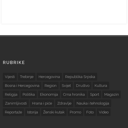
RUBRIKE
Vijesti
Trebinje
Hercegovina
Republika Srpska
Bosna i Hercegovina
Region
Svijet
Društvo
Kultura
Religija
Politika
Ekonomija
Crna hronika
Sport
Magazin
Zanimljivosti
Hrana i piće
Zdravlje
Nauka i tehnologija
Reportaže
Istorija
Ženski kutak
Promo
Foto
Video