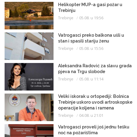
Helikopter MUP-a gasi požar u
Trebinju
Trebinje
05.08. u 19:56
Vatrogasci preko balkona ušli u
stan i spasili stariju ženu
Trebinje
05.08. u 15:56
Aleksandra Radović za slavu grada
pjeva na Trgu slobode
Trebinje
05.08. u 11:14
Veliki iskorak u ortopediji: Bolnica
Trebinje uskoro uvodi artroskopske
operacije koljena i ramena
Trebinje
04.08. u 21:01
Vatrogasci proveli još jednu tešku
noć na požarištima