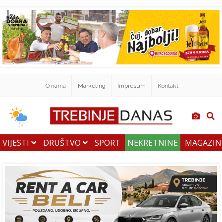
O nama
Marketing
Impresum
Kontakt
VIJESTI
DRUŠTVO
SPORT
NEKRETNINE
MAGAZI