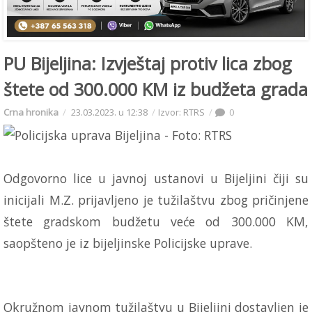
PU Bijeljina: Izvještaj protiv lica zbog
štete od 300.000 KM iz budžeta grada
Crna hronika
23.03.2023. u 12:38
Izvor: RTRS
0
Odgovorno lice u javnoj ustanovi u Bijeljini čiji su
inicijali M.Z. prijavljeno je tužilaštvu zbog pričinjene
štete gradskom budžetu veće od 300.000 KM,
saopšteno je iz bijeljinske Policijske uprave.
Okružnom javnom tužilaštvu u Bijeljini dostavljen je