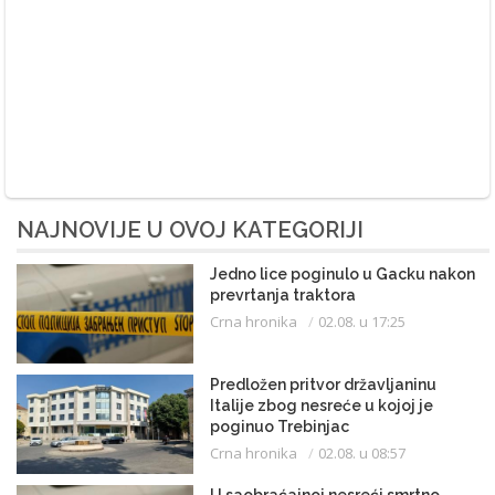
NAJNOVIJE U OVOJ KATEGORIJI
Jedno lice poginulo u Gacku nakon
prevrtanja traktora
Crna hronika
02.08. u 17:25
Predložen pritvor državljaninu
Italije zbog nesreće u kojoj je
poginuo Trebinjac
Crna hronika
02.08. u 08:57