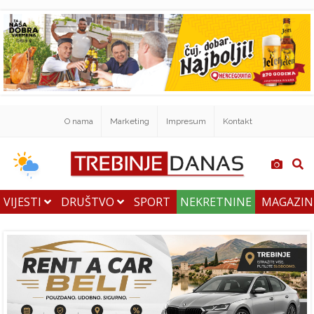
O nama
Marketing
Impresum
Kontakt
VIJESTI
DRUŠTVO
SPORT
NEKRETNINE
MAGAZI