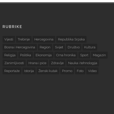
RUBRIKE
Vijesti
Trebinje
Hercegovina
Republika Srpska
Bosna i Hercegovina
Region
Svijet
Društvo
Kultura
Religija
Politika
Ekonomija
Crna hronika
Sport
Magazin
Zanimljivosti
Hrana i piće
Zdravlje
Nauka i tehnologija
Reportaže
Istorija
Ženski kutak
Promo
Foto
Video