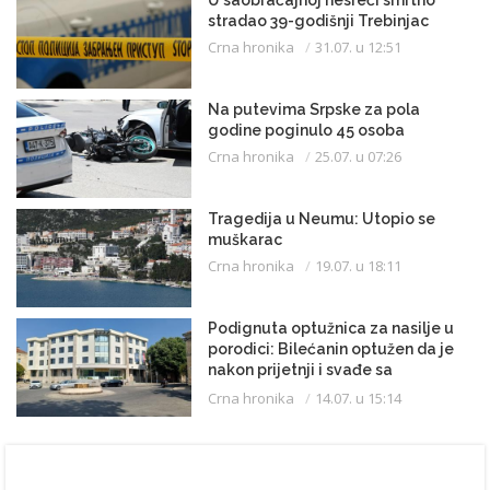
U saobraćajnoj nesreći smrtno
stradao 39-godišnji Trebinjac
Crna hronika
31.07. u 12:51
Na putevima Srpske za pola
godine poginulo 45 osoba
Crna hronika
25.07. u 07:26
Tragedija u Neumu: Utopio se
muškarac
Crna hronika
19.07. u 18:11
Podignuta optužnica za nasilje u
porodici: Bilećanin optužen da je
nakon prijetnji i svađe sa
partnerkom zapalio kuću
Crna hronika
14.07. u 15:14