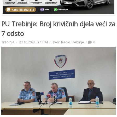
PU Trebinje: Broj krivičnih djela veći za
7 odsto
Trebinje
23.10.2023. u 13:34
Izvor: Radio Trebinje
0