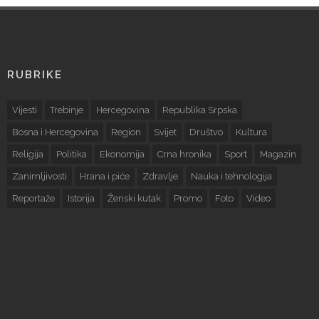
RUBRIKE
Vijesti
Trebinje
Hercegovina
Republika Srpska
Bosna i Hercegovina
Region
Svijet
Društvo
Kultura
Religija
Politika
Ekonomija
Crna hronika
Sport
Magazin
Zanimljivosti
Hrana i piće
Zdravlje
Nauka i tehnologija
Reportaže
Istorija
Ženski kutak
Promo
Foto
Video