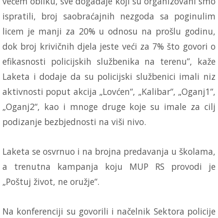
većem obliku, sve događaje koji su organizovani smo
ispratili, broj saobraćajnih nezgoda sa poginulim
licem je manji za 20% u odnosu na prošlu godinu,
dok broj krivičnih djela jeste veći za 7% što govori o
efikasnosti policijskih službenika na terenu”, kaže
Laketa i dodaje da su policijski službenici imali niz
aktivnosti poput akcija „Lovćen“, „Kalibar“, „Oganj1“,
„Oganj2“, kao i mnoge druge koje su imale za cilj
podizanje bezbjednosti na viši nivo.
Laketa se osvrnuo i na brojna predavanja u školama,
a trenutna kampanja koju MUP RS provodi je
„Poštuj život, ne oružje“.
Na konferenciji su govorili i načelnik Sektora policije