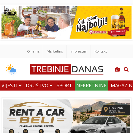
O nama
Marketing
Impresum
Kontakt
VIJESTI
DRUŠTVO
SPORT
NEKRETNINE
MAGAZI