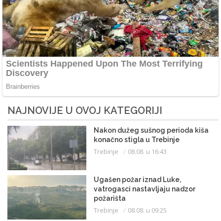
NAJNOVIJE U OVOJ KATEGORIJI
Nakon dužeg sušnog perioda kiša
konačno stigla u Trebinje
Trebinje
08.08. u 16:43
Ugašen požar iznad Luke,
vatrogasci nastavljaju nadzor
požarišta
Trebinje
08.08. u 09:25