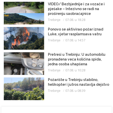
VIDEO/ Bezbjednije i za vozače i
pješake – Intezivno se radi na
proširenju saobraćajnice
Trebinje
07.08. u 18:28
Ponovo se aktivirao požar iznad
Luke, vjetar rasplamsava vatru
Trebinje
07.08. u 14:57
Pretresi u Trebinju: U automobilu
pronađena veća količina spida,
jedna osoba uhapšena
Trebinje
07.08. u 10:28
Požarište u Trebinju stabilno,
helikopter i jutros nastavlja dejstvo
Trebinje
07.08. u 08:39