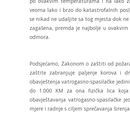
po ovakvim temperaturama i na lako z
veoma lako i brzo do katastrofalnih poslj
se nikad ne udaljite sa tog mjesta dok ne
zagašena, premda je najbolje u ovakvim
odmora.
Podsjećamo, Zakonom o zaštiti od požar
zaštite zabranjuje paljenje korova i 
obavještenja vatrogasno-spasilačke jedi
do 1.000 KM za ona fizička lica koja
obavještavanja vatrogasno-spasilačke je
mjere i radnje s ciljem sprečavanja širenja