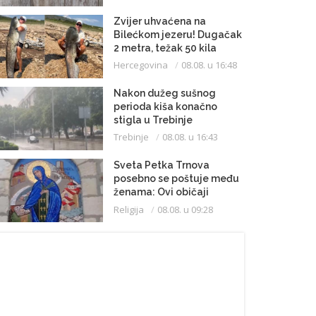
Zvijer uhvaćena na
Bilećkom jezeru! Dugačak
2 metra, težak 50 kila
Hercegovina
08.08. u 16:48
Nakon dužeg sušnog
perioda kiša konačno
stigla u Trebinje
Trebinje
08.08. u 16:43
Sveta Petka Trnova
posebno se poštuje među
ženama: Ovi običaji
vijekovima se čuvaju
Religija
08.08. u 09:28