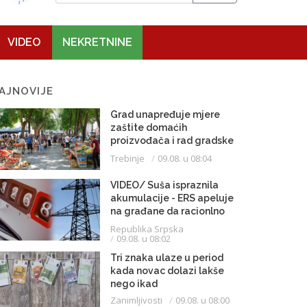
VIDEO
NEKRETNINE
AJNOVIJE
Grad unapređuje mjere
zaštite domaćih
proizvođača i rad gradske
pijace
Trebinje
09.08. u 08:04
VIDEO/ Suša ispraznila
akumulacije - ERS apeluje
na građane da racionlno
troše struju
Republika Srpska
09.08. u 08:02
Tri znaka ulaze u period
kada novac dolazi lakše
nego ikad
Zanimljivosti
09.08. u 08:00