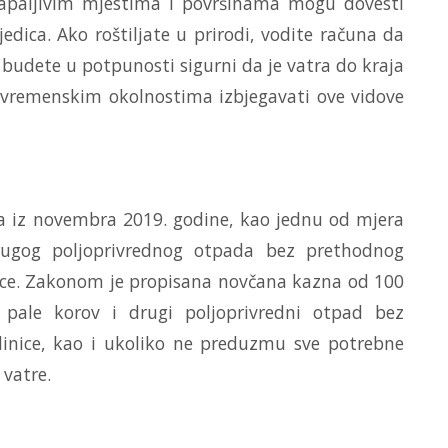
apaljivim mjestima i površinama mogu dovesti
edica. Ako roštiljate u prirodi, vodite računa da
 budete u potpunosti sigurni da je vatra do kraja
 vremenskim okolnostima izbjegavati ove vidove
a iz novembra 2019. godine, kao jednu od mjera
drugog poljoprivrednog otpada bez prethodnog
nice. Zakonom je propisana novčana kazna od 100
 pale korov i drugi poljoprivredni otpad bez
dinice, kao i ukoliko ne preduzmu sve potrebne
 vatre.