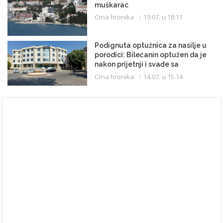
muškarac
Crna hronika
19.07. u 18:11
Podignuta optužnica za nasilje u
porodici: Bilećanin optužen da je
nakon prijetnji i svađe sa
partnerkom zapalio kuću
Crna hronika
14.07. u 15:14