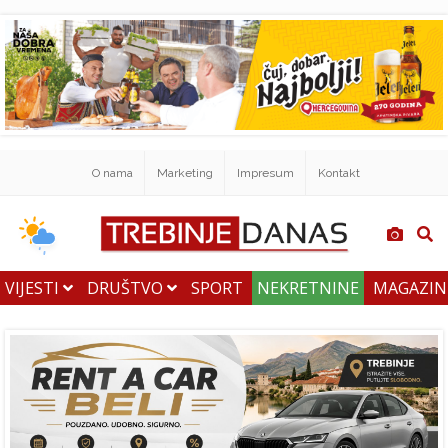
O nama
Marketing
Impresum
Kontakt
VIJESTI
DRUŠTVO
SPORT
NEKRETNINE
MAGAZI