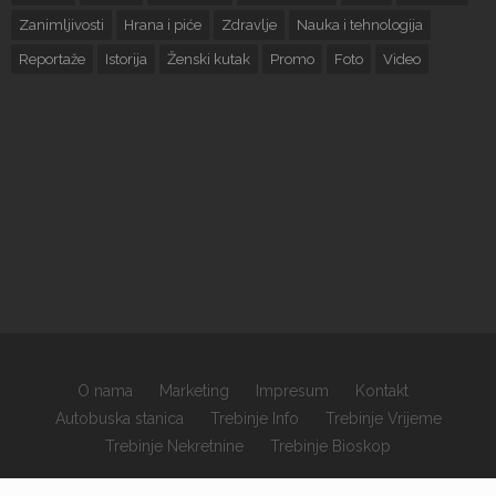
Zanimljivosti
Hrana i piće
Zdravlje
Nauka i tehnologija
Reportaže
Istorija
Ženski kutak
Promo
Foto
Video
O nama
Marketing
Impresum
Kontakt
Autobuska stanica
Trebinje Info
Trebinje Vrijeme
Trebinje Nekretnine
Trebinje Bioskop
×
Copyrights © 2026 sva prava zadržana.