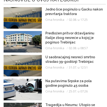
Jedno lice poginulo u Gacku nakon
prevrtanja traktora
Crna hronika
02.08. u 17:25
Predložen pritvor državljaninu
Italije zbog nesreće u kojoj je
poginuo Trebinjac
Crna hronika
02.08. u 08:57
U saobraćajnoj nesreći smrtno
stradao 39-godišnji Trebinjac
Crna hronika
31.07. u 12:51
Na putevima Srpske za pola
godine poginulo 45 osoba
Crna hronika
25.07. u 07:26
Tragedija u Neumu: Utopio se