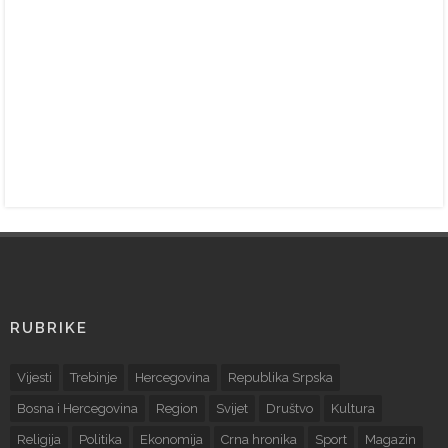
RUBRIKE
Vijesti
Trebinje
Hercegovina
Republika Srpska
Bosna i Hercegovina
Region
Svijet
Društvo
Kultura
Religija
Politika
Ekonomija
Crna hronika
Sport
Magazin