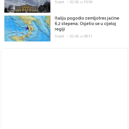
Svijet
02.06. u 10:06
Italiju pogodio zemljotres jačine
6,2 stepena; Osjetio se u cijeloj
regiji
Svijet
02.06. u 08:31