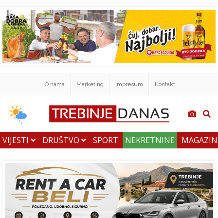
O nama
Marketing
Impresum
Kontakt
VIJESTI
DRUŠTVO
SPORT
NEKRETNINE
MAGAZI