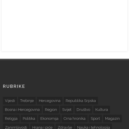
RUBRIKE
Vijesti
Trebinje
Hercegovina
Republika Srpska
Bosna i Hercegovina
Region
Svijet
Društvo
Kultura
Religija
Politika
Ekonomija
Crna hronika
Sport
Magazin
Zanimljivosti
Hrana i piće
Zdravlje
Nauka i tehnologija