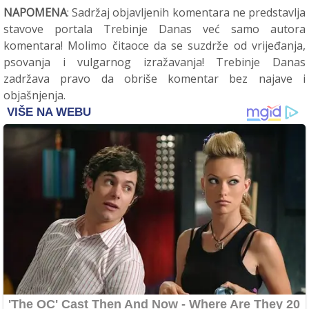
NAPOMENA
: Sadržaj objavljenih komentara ne predstavlja
stavove portala Trebinje Danas već samo autora
komentara! Molimo čitaoce da se suzdrže od vrijeđanja,
psovanja i vulgarnog izražavanja! Trebinje Danas
zadržava pravo da obriše komentar bez najave i
objašnjenja.