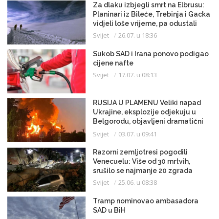
Za dlaku izbjegli smrt na Elbrusu:
Planinari iz Bileće, Trebinja i Gacka
vidjeli loše vrijeme, pa odustali
Svijet
26.07. u 18:36
Sukob SAD i Irana ponovo podigao
cijene nafte
Svijet
17.07. u 08:13
RUSIJA U PLAMENU Veliki napad
Ukrajine, eksplozije odjekuju u
Belgorodu, objavljeni dramatični
snimci
Svijet
03.07. u 09:41
Razorni zemljotresi pogodili
Venecuelu: Više od 30 mrtvih,
srušilo se najmanje 20 zgrada
Svijet
25.06. u 08:38
Tramp nominovao ambasadora
SAD u BiH