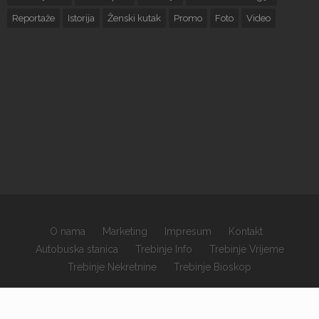
Reportaže
Istorija
Ženski kutak
Promo
Foto
Video
O nama
Marketing
Impresum
Kontakt
Autobuska stanica
Trebinje Info
Trebinje Vrijeme
Trebinje Nekretnine
Trebinje Bioskop
×
Copyrights © 2026 sva prava zadržana.