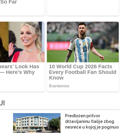
JI
Predložen pritvor
državljaninu Italije zbog
nesreće u kojoj je poginuo
Trebinjac