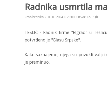
Radnika usmrtila maš
Crna hronika
05.03.2024. u 20:00
Izvor: GS
0
TESLIĆ - Radnik firme "Elgrad" u Tesliću
potvrđeno je "Glasu Srpske".
Kako saznajemo, njega su povukli valjci 
je preminuo.