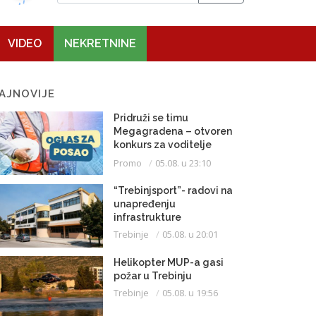
VIDEO
NEKRETNINE
AJNOVIJE
Pridruži se timu
Megagradena – otvoren
konkurs za voditelje
gradilišta
Promo
05.08. u 23:10
“Trebinjsport”- radovi na
unapređenju
infrastrukture
Trebinje
05.08. u 20:01
Helikopter MUP-a gasi
požar u Trebinju
Trebinje
05.08. u 19:56