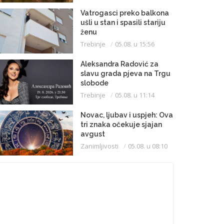
Vatrogasci preko balkona
ušli u stan i spasili stariju
ženu
Trebinje
05.08. u 15:56
Aleksandra Radović za
slavu grada pjeva na Trgu
slobode
Trebinje
05.08. u 11:14
Novac, ljubav i uspjeh: Ova
tri znaka očekuje sjajan
avgust
Zanimljivosti
05.08. u 08:10