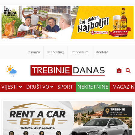
O nama
Marketing
Impresum
Kontakt
VIJESTI
DRUŠTVO
SPORT
NEKRETNINE
MAGAZI