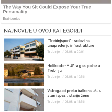
NAJNOVIJE U OVOJ KATEGORIJI
“Trebinjsport”- radovi na
unapređenju infrastrukture
Trebinje
05.08. u 20:01
Helikopter MUP-a gasi požar u
Trebinju
Trebinje
05.08. u 19:56
Vatrogasci preko balkona ušli u
stan i spasili stariju ženu
Trebinje
05.08. u 15:56