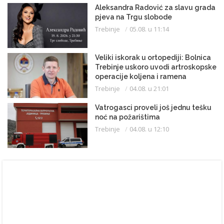
Aleksandra Radović za slavu grada
pjeva na Trgu slobode
Trebinje
05.08. u 11:14
Veliki iskorak u ortopediji: Bolnica
Trebinje uskoro uvodi artroskopske
operacije koljena i ramena
Trebinje
04.08. u 21:01
Vatrogasci proveli još jednu tešku
noć na požarištima
Trebinje
04.08. u 12:10