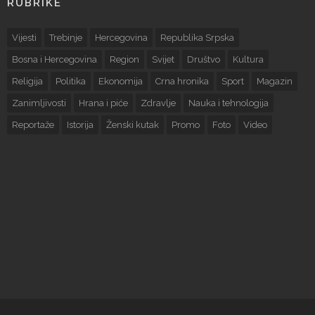
RUBRIKE
Vijesti
Trebinje
Hercegovina
Republika Srpska
Bosna i Hercegovina
Region
Svijet
Društvo
Kultura
Religija
Politika
Ekonomija
Crna hronika
Sport
Magazin
Zanimljivosti
Hrana i piće
Zdravlje
Nauka i tehnologija
Reportaže
Istorija
Ženski kutak
Promo
Foto
Video