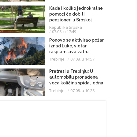
Kada i koliko jednokratne
pomoći će dobiti
penzioneri u Srpskoj
Republika Srpska
07.08. u 17:49
Ponovo se aktivirao požar
iznad Luke, vjetar
rasplamsava vatru
Trebinje
07.08. u 14:57
Pretresi u Trebinju: U
automobilu pronađena
veća količina spida, jedna
osoba uhapšena
Trebinje
07.08. u 10:28