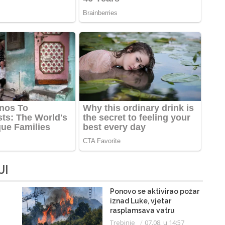
JI
Ponovo se aktivirao požar
iznad Luke, vjetar
rasplamsava vatru
Trebinje
07.08. u 14:57