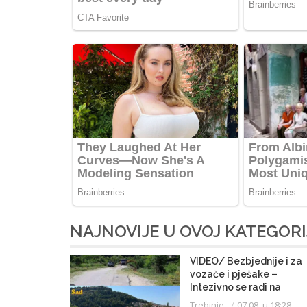
NAJNOVIJE U OVOJ KATEGORI
VIDEO/ Bezbjednije i za
vozače i pješake –
Intezivno se radi na
proširenju saobraćajnice
Trebinje
07.08. u 18:28