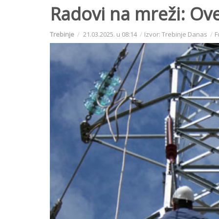
Radovi na mreži: Ove
Trebinje
21.03.2025. u 08:14
Izvor: Trebinje Danas
F