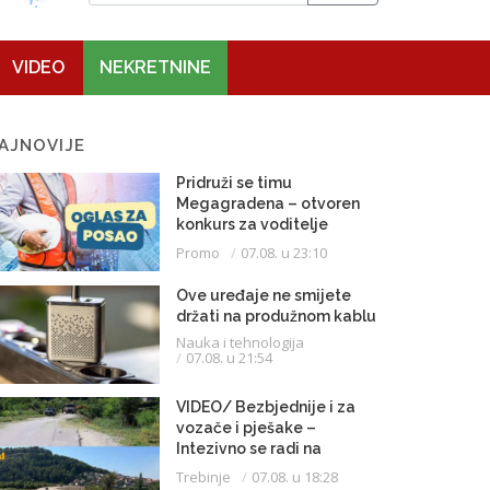
VIDEO
NEKRETNINE
AJNOVIJE
Pridruži se timu
Megagradena – otvoren
konkurs za voditelje
gradilišta
Promo
07.08. u 23:10
Ove uređaje ne smijete
držati na produžnom kablu
Nauka i tehnologija
07.08. u 21:54
VIDEO/ Bezbjednije i za
vozače i pješake –
Intezivno se radi na
proširenju saobraćajnice
Trebinje
07.08. u 18:28