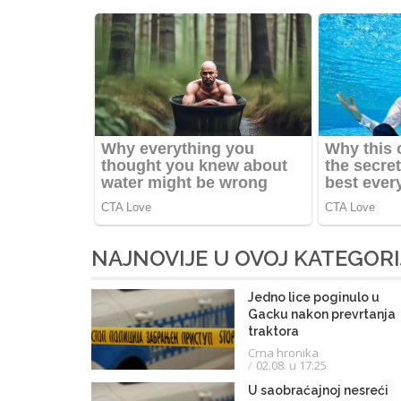
NAJNOVIJE U OVOJ KATEGORI
Jedno lice poginulo u
Gacku nakon prevrtanja
traktora
Crna hronika
02.08. u 17:25
U saobraćajnoj nesreći