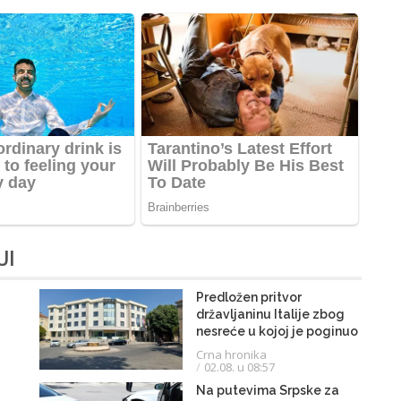
JI
Predložen pritvor
državljaninu Italije zbog
nesreće u kojoj je poginuo
Trebinjac
Crna hronika
02.08. u 08:57
Na putevima Srpske za