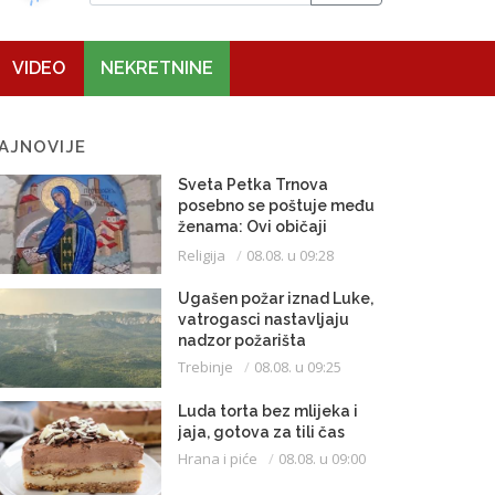
VIDEO
NEKRETNINE
AJNOVIJE
Sveta Petka Trnova
posebno se poštuje među
ženama: Ovi običaji
vijekovima se čuvaju
Religija
08.08. u 09:28
Ugašen požar iznad Luke,
vatrogasci nastavljaju
nadzor požarišta
Trebinje
08.08. u 09:25
Luda torta bez mlijeka i
jaja, gotova za tili čas
Hrana i piće
08.08. u 09:00