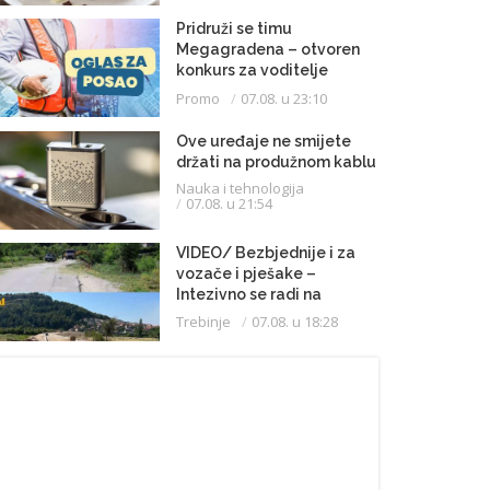
Pridruži se timu
Megagradena – otvoren
konkurs za voditelje
gradilišta
Promo
07.08. u 23:10
Ove uređaje ne smijete
držati na produžnom kablu
Nauka i tehnologija
07.08. u 21:54
VIDEO/ Bezbjednije i za
vozače i pješake –
Intezivno se radi na
proširenju saobraćajnice
Trebinje
07.08. u 18:28