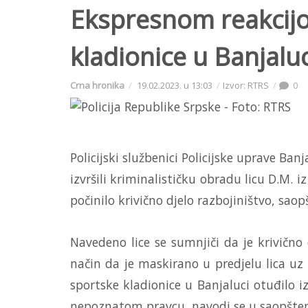
Ekspresnom reakcij
kladionice u Banjaluc
Crna hronika
19.02.2023. u 13:03
Izvor: RTRS
0
Policijski službenici Policijske uprave Ban
izvršili kriminalističku obradu licu D.M.
počinilo krivično djelo razbojiništvo, saop
Navedeno lice se sumnjiči da je krivično 
način da je maskirano u predjelu lica uz
sportske kladionice u Banjaluci otuđilo i
nepoznatom pravcu, navodi se u saopšten