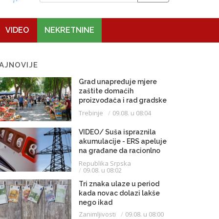
VIDEO
NEKRETNINE
AJNOVIJE
Grad unapređuje mjere
zaštite domaćih
proizvođača i rad gradske
pijace
Trebinje
09.08. u 08:04
VIDEO/ Suša ispraznila
akumulacije - ERS apeluje
na građane da racionlno
troše struju
Republika Srpska
09.08. u 08:02
Tri znaka ulaze u period
kada novac dolazi lakše
nego ikad
Zanimljivosti
09.08. u 08:00