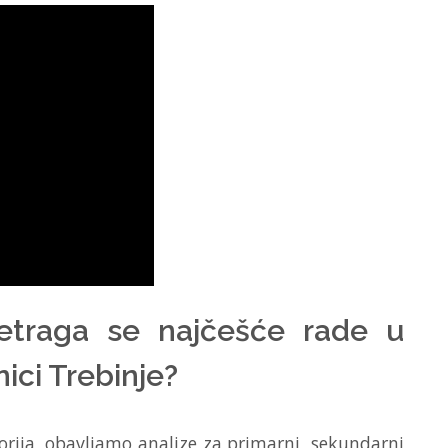
retraga se najčešće rade u
ici Trebinje?
rija, obavljamo analize za primarni, sekundarni