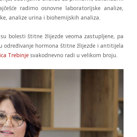
Najčešće radimo osnovne laboratorijske analize,
ke, analize urina i biohemijskih analiza.
u bolesti štitne žlijezde veoma zastupljene, pa
dređivanje hormona štitne žlijezde i antitijela
ica Trebinje
svakodnevno radi u velikom broju.