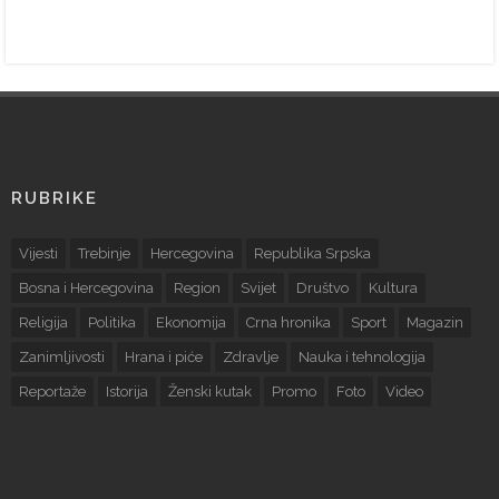
RUBRIKE
Vijesti
Trebinje
Hercegovina
Republika Srpska
Bosna i Hercegovina
Region
Svijet
Društvo
Kultura
Religija
Politika
Ekonomija
Crna hronika
Sport
Magazin
Zanimljivosti
Hrana i piće
Zdravlje
Nauka i tehnologija
Reportaže
Istorija
Ženski kutak
Promo
Foto
Video