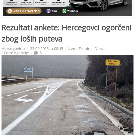
Rezultati ankete: Hercegovci ogorčeni
zbog loših puteva
Hercegovina
23.09.2025. u 08:15
Izvor: Trebinje Danas
Foto: Agencije
5