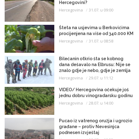
Hercegovini?
Hercegovina
31.07. u 09:00
Šteta na usjevima u Berkovićima
procijenjena na više od 340.000 KM
Hercegovina
31.07. u 08:58
Bilećanin otkrio šta se kobnog
dana dešavalo na Elbrusu: Nije se
znalo gdje je nebo, gdje je zemlja
Hercegovina
29.07. u 11:12
VIDEO/ Hercegovina očekuje još
jednu dobru vinogradarsku godinu
Hercegovina
28.07. u 14:00
Pucao iz vatrenog oružja i ugrozio
građane – protiv Nevesinjca
podnesen izvještaj