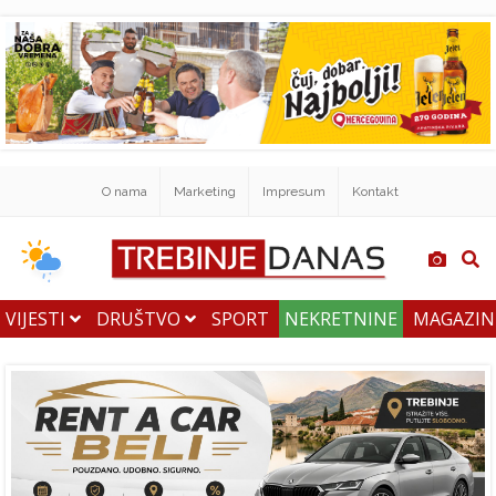
O nama
Marketing
Impresum
Kontakt
VIJESTI
DRUŠTVO
SPORT
NEKRETNINE
MAGAZI