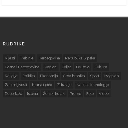
RUBRIKE
Vijesti
Trebinje
Hercegovina
Republika Srpska
Bosna i Hercegovina
Region
Svijet
Društvo
Kultura
Religija
Politika
Ekonomija
Crna hronika
Sport
Magazin
Zanimljivosti
Hrana i piće
Zdravlje
Nauka i tehnologija
Reportaže
Istorija
Ženski kutak
Promo
Foto
Video