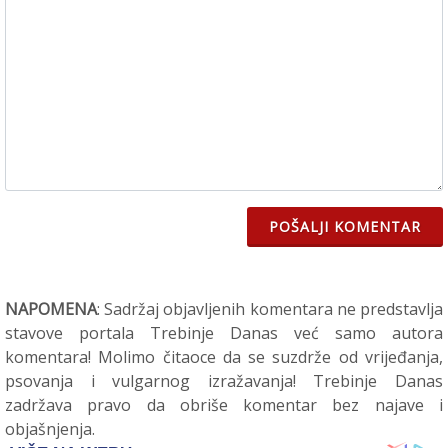
POŠALJI KOMENTAR
NAPOMENA
: Sadržaj objavljenih komentara ne predstavlja
stavove portala Trebinje Danas već samo autora
komentara! Molimo čitaoce da se suzdrže od vrijeđanja,
psovanja i vulgarnog izražavanja! Trebinje Danas
zadržava pravo da obriše komentar bez najave i
objašnjenja.