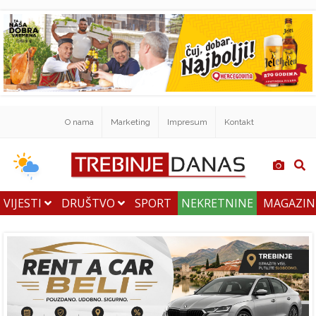
O nama
Marketing
Impresum
Kontakt
VIJESTI
DRUŠTVO
SPORT
NEKRETNINE
MAGAZI