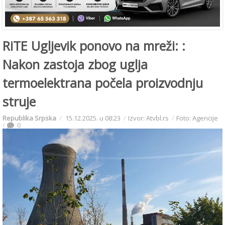
RiTE Ugljevik ponovo na mreži: :
Nakon zastoja zbog uglja
termoelektrana počela proizvodnju
struje
Republika Srpska
15.12.2025. u 08:23
Izvor: Atvbl.rs
Foto: Agencije
0