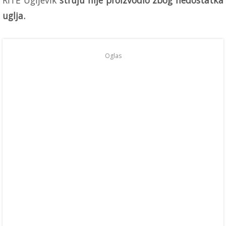
RiTE Ugljevik
struju nije proizvodio zbog nedostatka
uglja.
Oglas