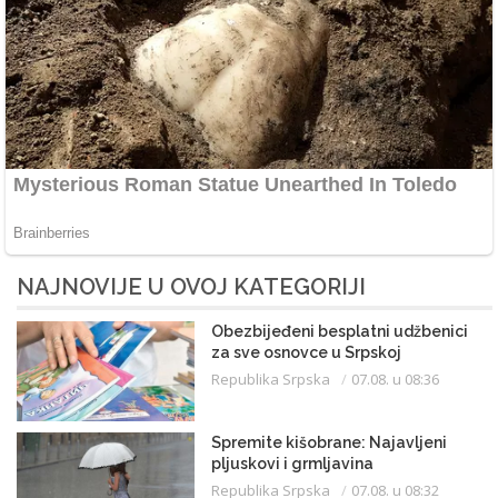
NAJNOVIJE U OVOJ KATEGORIJI
Obezbijeđeni besplatni udžbenici
za sve osnovce u Srpskoj
Republika Srpska
07.08. u 08:36
Spremite kišobrane: Najavljeni
pljuskovi i grmljavina
Republika Srpska
07.08. u 08:32