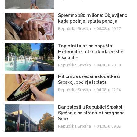
Spremno 180 miliona: Objavljeno
kada počinje isplata penzija
Republika Srpska
06.08. u 10:17
Toplotni talas ne popušta:
Meteorolozi otkrili kada će stići
kiša u BiH
Republika Srpska
04.08. u 20:58
Milioni za uvećane dodatke u
Srpskoj, počinje isplata
Republika Srpska
04.08. u 12:14
Dan žalosti u Republici Srpskoj:
Sjećanje na stradale i prognane
Srbe
Republika Srpska
04.08. u 09:02