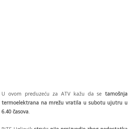
U ovom preduzeću za ATV kažu da se
tamošnja
termoelektrana na mrežu vratila u subotu ujutru u
6.40 časova
.