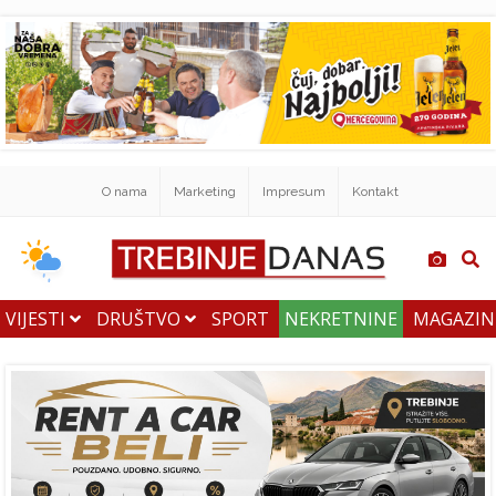
O nama
Marketing
Impresum
Kontakt
VIJESTI
DRUŠTVO
SPORT
NEKRETNINE
MAGAZI