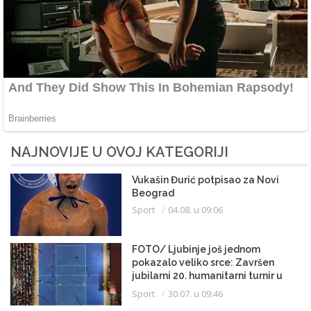
NAJNOVIJE U OVOJ KATEGORIJI
Vukašin Đurić potpisao za Novi
Beograd
Sport
04.08. u 09:06
FOTO/ Ljubinje još jednom
pokazalo veliko srce: Završen
jubilarni 20. humanitarni turnir u
malom fudbalu
Sport
30.07. u 09:46