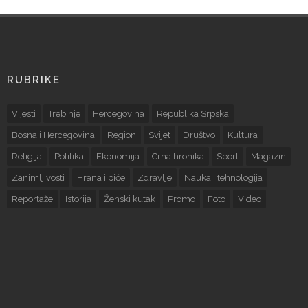
RUBRIKE
Vijesti
Trebinje
Hercegovina
Republika Srpska
Bosna i Hercegovina
Region
Svijet
Društvo
Kultura
Religija
Politika
Ekonomija
Crna hronika
Sport
Magazin
Zanimljivosti
Hrana i piće
Zdravlje
Nauka i tehnologija
Reportaže
Istorija
Ženski kutak
Promo
Foto
Video