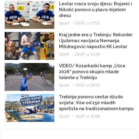
Leotar vraća svoju djecu: Bojanić i
Nikolić ponovo u plavo-bijelom
dresu
Sport
29.07. u 17:53
Kraj jedne ere u Trebinju: Rekorder
i ljubimac navijača Nemanja
Milidragović napustio KK Leotar
Sport
24.07. u 12:29
VIDEO/ Košarkaški kamp „Ušće
2026“ ponovo okupio mlade
talente u Trebinju
Sport
19.07. u 09:50
Trebinje ponovo centar džudo
svijeta: Više od 250 mladih
sportista na tradicionalnom kampu
Sport
16.07. u 15:00