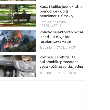
Kada i koliko jednokratne
pomoći će dobiti
penzioneri u Srpskoj
Republika Srpska
07.08. u 17:49
Ponovo se aktivirao požar
iznad Luke, vjetar
rasplamsava vatru
Trebinje
07.08. u 14:57
Pretresi u Trebinju: U
automobilu pronađena
veća količina spida, jedna
osoba uhapšena
Trebinje
07.08. u 10:28