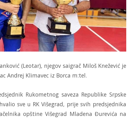
anković (Leotar), njegov saigrač Miloš Knežević je
lac Andrej Klimavec iz Borca m:tel.
edsjednik Rukometnog saveza Republike Srpske
valio sve u RK Višegrad, prije svih predsjednika
načelnika opštine Višegrad Mladena Đurevića na