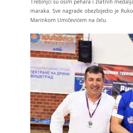
Trebinjci su osim pehara i zlatnih medalj
maraka. Sve nagrade obezbijedio je Ruk
Marinkom Umičevićem na čelu.