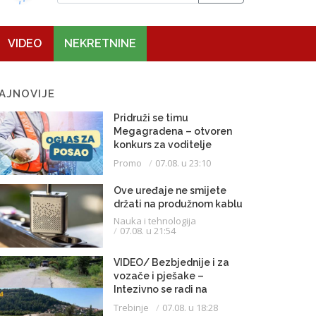
VIDEO
NEKRETNINE
AJNOVIJE
Pridruži se timu
Megagradena – otvoren
konkurs za voditelje
gradilišta
Promo
07.08. u 23:10
Ove uređaje ne smijete
držati na produžnom kablu
Nauka i tehnologija
07.08. u 21:54
VIDEO/ Bezbjednije i za
vozače i pješake –
Intezivno se radi na
proširenju saobraćajnice
Trebinje
07.08. u 18:28