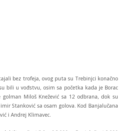
tajali bez trofeja, ovog puta su Trebinjci konačno
 su bili u vođstvu, osim sa početka kada je Borac
je golman Miloš Knežević sa 12 odbrana, dok su
adimir Stanković sa osam golova. Kod Banjalučana
ić i Andrej Klimavec.