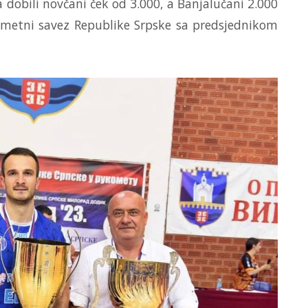
a dobili novčani ček od 3.000, a Banjalučani 2.000
ometni savez Republike Srpske sa predsjednikom