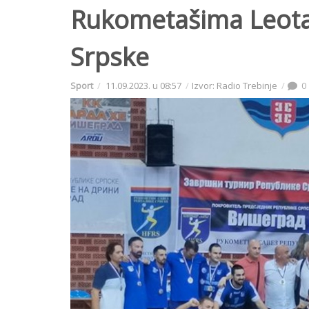
Rukometašima Leota
Srpske
Sport
11.09.2023. u 08:57
Izvor: Radio Trebinje
0