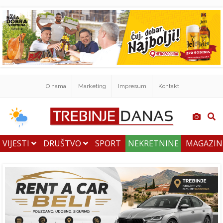
O nama
Marketing
Impresum
Kontakt
VIJESTI
DRUŠTVO
SPORT
NEKRETNINE
MAGAZI