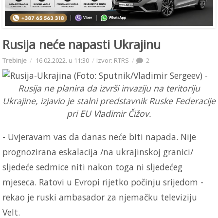
Rusija neće napasti Ukrajinu
Trebinje
16.02.2022. u 11:30
Izvor: RTRS
2
Rusija ne planira da izvrši invaziju na teritoriju
Ukrajine, izjavio je stalni predstavnik Ruske Federacije
pri EU Vladimir Čižov.
- Uvjeravam vas da danas neće biti napada. Nije
prognozirana eskalacija /na ukrajinskoj granici/
sljedeće sedmice niti nakon toga ni sljedećeg
mjeseca. Ratovi u Evropi rijetko počinju srijedom -
rekao je ruski ambasador za njemačku televiziju
Velt.