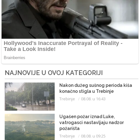
NAJNOVIJE U OVOJ KATEGORIJI
Nakon dužeg sušnog perioda kiša
konačno stigla u Trebinje
Trebinje
08.08. u 16:43
Ugašen požar iznad Luke,
vatrogasci nastavljaju nadzor
požarišta
Trebinje
08.08. u 09:25