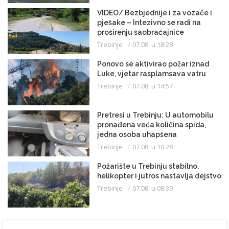
VIDEO/ Bezbjednije i za vozače i
pješake – Intezivno se radi na
proširenju saobraćajnice
Trebinje
07.08. u 18:28
Ponovo se aktivirao požar iznad
Luke, vjetar rasplamsava vatru
Trebinje
07.08. u 14:57
Pretresi u Trebinju: U automobilu
pronađena veća količina spida,
jedna osoba uhapšena
Trebinje
07.08. u 10:28
Požarište u Trebinju stabilno,
helikopter i jutros nastavlja dejstvo
Trebinje
07.08. u 08:39