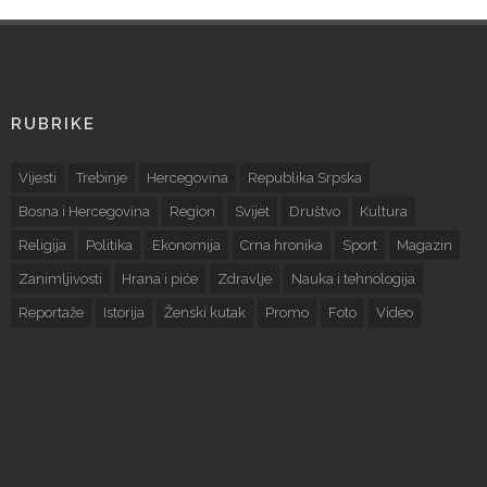
RUBRIKE
Vijesti
Trebinje
Hercegovina
Republika Srpska
Bosna i Hercegovina
Region
Svijet
Društvo
Kultura
Religija
Politika
Ekonomija
Crna hronika
Sport
Magazin
Zanimljivosti
Hrana i piće
Zdravlje
Nauka i tehnologija
Reportaže
Istorija
Ženski kutak
Promo
Foto
Video