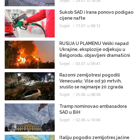
Svijet
26.07. u 18:36
Sukob SAD i Irana ponovo podigao
cijene nafte
Svijet
17.07. u 08:13
RUSIJA U PLAMENU Veliki napad
Ukrajine, eksplozije odjekuju u
Belgorodu, objavljeni dramatični
snimci
Svijet
03.07. u 09:41
Razorni zemljotresi pogodili
Venecuelu: Više od 30 mrtvih,
srušilo se najmanje 20 zgrada
Svijet
25.06. u 08:38
Tramp nominovao ambasadora
SAD u BiH
Svijet
02.06. u 10:06
Italiju pogodio zemljotres jačine