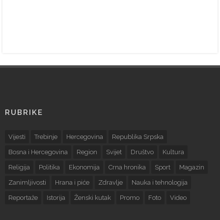
RUBRIKE
Vijesti
Trebinje
Hercegovina
Republika Srpska
Bosna i Hercegovina
Region
Svijet
Društvo
Kultura
Religija
Politika
Ekonomija
Crna hronika
Sport
Magazin
Zanimljivosti
Hrana i piće
Zdravlje
Nauka i tehnologija
Reportaže
Istorija
Ženski kutak
Promo
Foto
Video