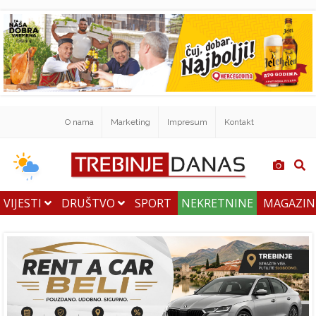
O nama
Marketing
Impresum
Kontakt
VIJESTI
DRUŠTVO
SPORT
NEKRETNINE
MAGAZI