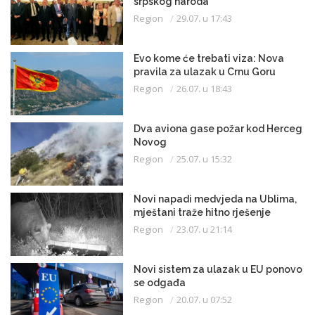
srpskog naroda
Region
29.07. u 17:43
Evo kome će trebati viza: Nova
pravila za ulazak u Crnu Goru
Region
26.07. u 18:43
Dva aviona gase požar kod Herceg
Novog
Region
25.07. u 15:32
Novi napadi medvjeda na Ublima,
mještani traže hitno rješenje
Region
23.07. u 21:14
Novi sistem za ulazak u EU ponovo
se odgađa
Region
20.07. u 07:52