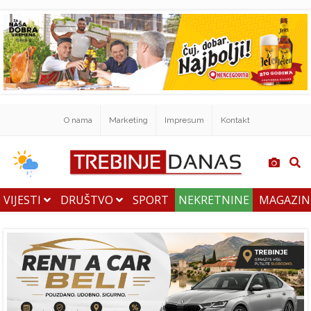
O nama
Marketing
Impresum
Kontakt
VIJESTI
DRUŠTVO
SPORT
NEKRETNINE
MAGAZI