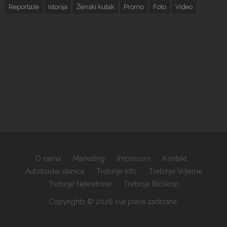
Reportaže
Istorija
Ženski kutak
Promo
Foto
Video
O nama
Marketing
Impresum
Kontakt
Autobuska stanica
Trebinje Info
Trebinje Vrijeme
Trebinje Nekretnine
Trebinje Bioskop
Copyrights © 2026 sva prava zadržana.