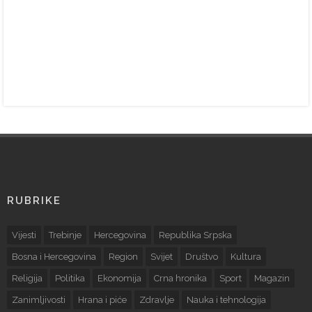
RUBRIKE
Vijesti
Trebinje
Hercegovina
Republika Srpska
Bosna i Hercegovina
Region
Svijet
Društvo
Kultura
Religija
Politika
Ekonomija
Crna hronika
Sport
Magazin
Zanimljivosti
Hrana i piće
Zdravlje
Nauka i tehnologija