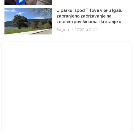
U parku ispod Titove vile u Igalu
zabranjeno zadržavanje na
zelenim površinama i kretanje u
kupaćem kostimu
Region
17.07. u 21:11