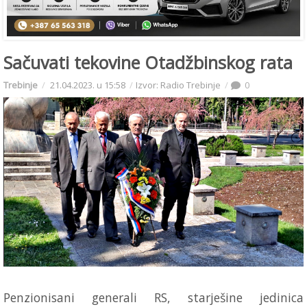
Sačuvati tekovine Otadžbinskog rata
Trebinje
21.04.2023. u 15:58
Izvor: Radio Trebinje
0
Penzionisani generali RS, starješine jedinica