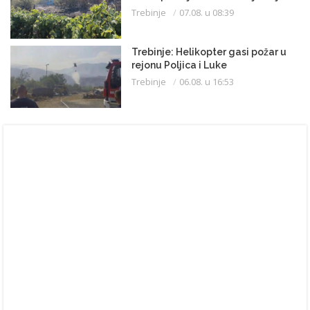
Trebinje
07.08. u 08:39
Trebinje: Helikopter gasi požar u
rejonu Poljica i Luke
Trebinje
06.08. u 16:53