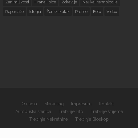
Zanimljivosti
Hrana i piće
Zdravlje
Nauka i tehnologija
Reportaže
Istorija
Ženski kutak
Promo
Foto
Video
O nama
Marketing
Impresum
Kontakt
Autobuska stanica
Trebinje Info
Trebinje Vrijeme
Trebinje Nekretnine
Trebinje Bioskop
×
Copyrights © 2026 sva prava zadržana.