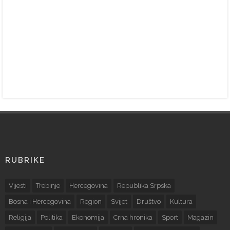
RUBRIKE
Vijesti
Trebinje
Hercegovina
Republika Srpska
Bosna i Hercegovina
Region
Svijet
Društvo
Kultura
Religija
Politika
Ekonomija
Crna hronika
Sport
Magazin