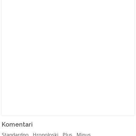
Komentari
Standardno
Hronoloski
Plus
Minus