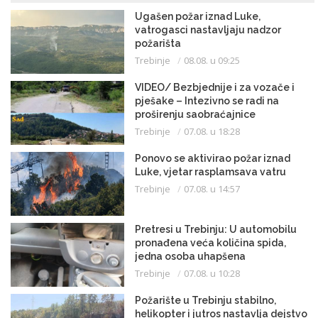
Ugašen požar iznad Luke,
vatrogasci nastavljaju nadzor
požarišta
Trebinje
08.08. u 09:25
VIDEO/ Bezbjednije i za vozače i
pješake – Intezivno se radi na
proširenju saobraćajnice
Trebinje
07.08. u 18:28
Ponovo se aktivirao požar iznad
Luke, vjetar rasplamsava vatru
Trebinje
07.08. u 14:57
Pretresi u Trebinju: U automobilu
pronađena veća količina spida,
jedna osoba uhapšena
Trebinje
07.08. u 10:28
Požarište u Trebinju stabilno,
helikopter i jutros nastavlja dejstvo