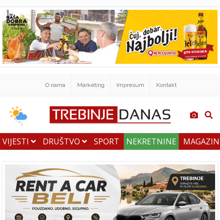
O nama
Marketing
Impresum
Kontakt
VIJESTI
DRUŠTVO
SPORT
NEKRETNINE
MAGAZI