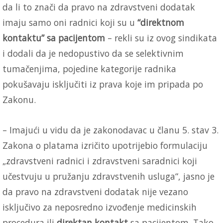
da li to znači da pravo na zdravstveni dodatak
imaju samo oni radnici koji su u
“direktnom
kontaktu” sa pacijentom
– rekli su iz ovog sindikata
i dodali da je nedopustivo da se selektivnim
tumačenjima, pojedine kategorije radnika
pokušavaju isključiti iz prava koje im pripada po
Zakonu.
– Imajući u vidu da je zakonodavac u članu 5. stav 3.
Zakona o platama izričito upotrijebio formulaciju
„zdravstveni radnici i zdravstveni saradnici koji
učestvuju u pružanju zdravstvenih usluga“, jasno je
da pravo na zdravstveni dodatak nije vezano
isključivo za neposredno izvođenje medicinskih
procedura ili
direktan kontakt
sa pacijentom. Tako,