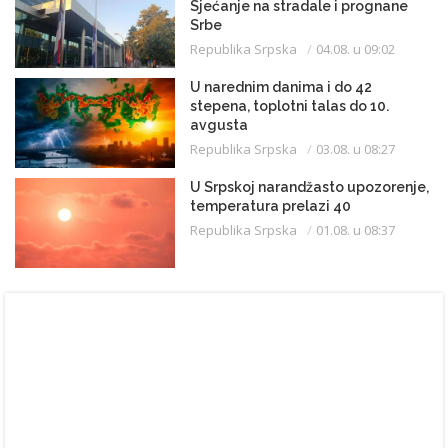
Sjećanje na stradale i prognane
Srbe
Republika Srpska
04.08. u 09:02
U narednim danima i do 42
stepena, toplotni talas do 10.
avgusta
Republika Srpska
03.08. u 08:27
U Srpskoj narandžasto upozorenje,
temperatura prelazi 40
Republika Srpska
01.08. u 08:37