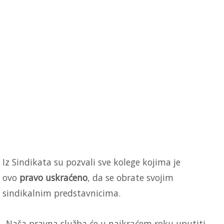
Iz Sindikata su pozvali sve kolege kojima je
ovo
pravo uskraćeno
, da se obrate svojim
sindikalnim predstavnicima.
„Naša pravna služba će u najkraćem roku uputiti