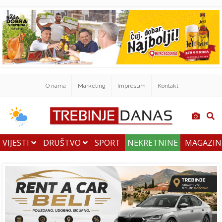
O nama
Marketing
Impresum
Kontakt
VIJESTI
DRUŠTVO
SPORT
NEKRETNINE
MAGAZI