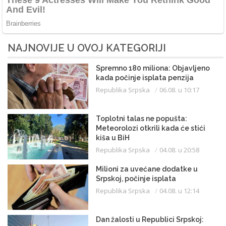
NAJNOVIJE U OVOJ KATEGORIJI
Spremno 180 miliona: Objavljeno
kada počinje isplata penzija
Republika Srpska
06.08. u 10:17
Toplotni talas ne popušta:
Meteorolozi otkrili kada će stići
kiša u BiH
Republika Srpska
04.08. u 20:58
Milioni za uvećane dodatke u
Srpskoj, počinje isplata
Republika Srpska
04.08. u 12:14
Dan žalosti u Republici Srpskoj: