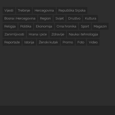
Vijesti
Trebinje
Hercegovina
Republika Srpska
Bosna i Hercegovina
Region
Svijet
Društvo
Kultura
Religija
Politika
Ekonomija
Crna hronika
Sport
Magazin
Zanimljivosti
Hrana i piće
Zdravlje
Nauka i tehnologija
Reportaže
Istorija
Ženski kutak
Promo
Foto
Video