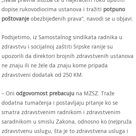
dopise rukovodiocima ustanova i tražiti
potpuno
poštovanje
obezbijeđenih prava“, navodi se u objavi.
Podsjetimo, iz Samostalnog sindikata radnika u
zdravstvu i socijalnoj zaštiti Srpske ranije su
upozorili da direktori brojnih zdravstvenih ustanova
ne znaju ili ne žele da znaju kome pripada
zdravstveni dodatak od 250 KM.
– Oni
odgovornost prebacuju
na MZSZ. Traže
dodatna tumačenja i postavljaju pitanje ko se
smatra zdravstvenim radnikom i zdravstvenim
saradnikom u smislu Zakona, odnosno ko (ne)pruža
zdravstvenu uslugu, šta je to zdravstvena usluga i