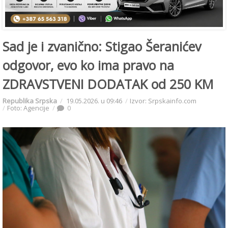
Sad je i zvanično: Stigao Šeranićev
odgovor, evo ko ima pravo na
ZDRAVSTVENI DODATAK od 250 KM
Republika Srpska
19.05.2026. u 09:46
Izvor: Srpskainfo.com
Foto: Agencije
0