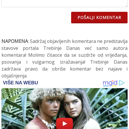
POŠALJI KOMENTAR
NAPOMENA
: Sadržaj objavljenih komentara ne predstavlja
stavove portala Trebinje Danas već samo autora
komentara! Molimo čitaoce da se suzdrže od vrijeđanja,
psovanja i vulgarnog izražavanja! Trebinje Danas
zadržava pravo da obriše komentar bez najave i
objašnjenja.