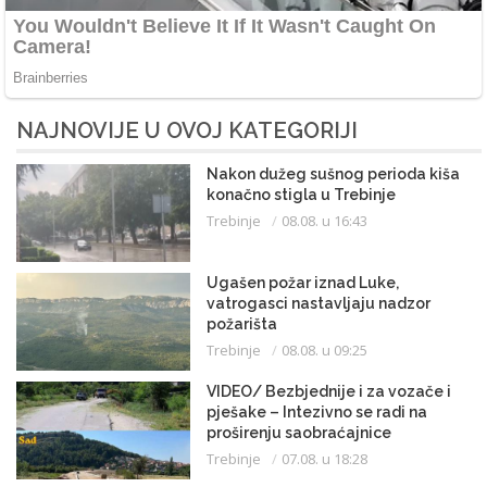
NAJNOVIJE U OVOJ KATEGORIJI
Nakon dužeg sušnog perioda kiša
konačno stigla u Trebinje
Trebinje
08.08. u 16:43
Ugašen požar iznad Luke,
vatrogasci nastavljaju nadzor
požarišta
Trebinje
08.08. u 09:25
VIDEO/ Bezbjednije i za vozače i
pješake – Intezivno se radi na
proširenju saobraćajnice
Trebinje
07.08. u 18:28