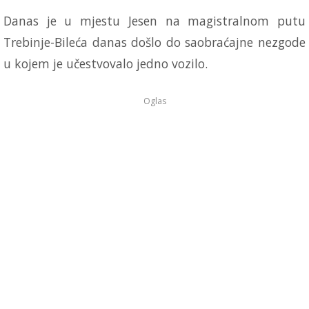
Danas je u mjestu Jesen na magistralnom putu
Trebinje-Bileća danas došlo do saobraćajne nezgode
u kojem je učestvovalo jedno vozilo.
Oglas