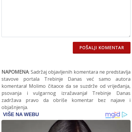
POŠALJI KOMENTAR
NAPOMENA
: Sadržaj objavljenih komentara ne predstavlja
stavove portala Trebinje Danas već samo autora
komentara! Molimo čitaoce da se suzdrže od vrijeđanja,
psovanja i vulgarnog izražavanja! Trebinje Danas
zadržava pravo da obriše komentar bez najave i
objašnjenja.