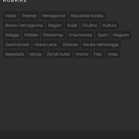
RUBRIKE
Vijesti
Trebinje
Hercegovina
Republika Srpska
Bosna i Hercegovina
Region
Svijet
Društvo
Kultura
Religija
Politika
Ekonomija
Crna hronika
Sport
Magazin
Zanimljivosti
Hrana i piće
Zdravlje
Nauka i tehnologija
Reportaže
Istorija
Ženski kutak
Promo
Foto
Video