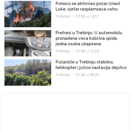
Ponovo se aktivirao požar iznad
Luke, vjetar rasplamsava vatru
Trebinje
07.08. u 14:57
Pretresi u Trebinju: U automobilu
pronađena veća količina spida,
jedna osoba uhapšena
Trebinje
07.08. u 10:28
Požarište u Trebinju stabilno,
helikopter i jutros nastavlja dejstvo
Trebinje
07.08. u 08:39