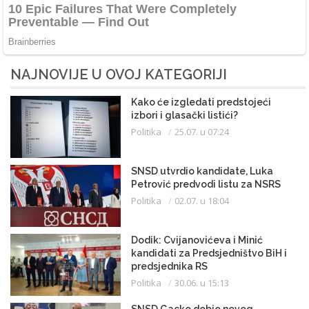
NAJNOVIJE U OVOJ KATEGORIJI
Kako će izgledati predstojeći
izbori i glasački listići?
Politika
25.07. u 07:24
SNSD utvrdio kandidate, Luka
Petrović predvodi listu za NSRS
Politika
02.07. u 18:04
Dodik: Cvijanovićeva i Minić
kandidati za Predsjedništvo BiH i
predsjednika RS
Politika
30.06. u 15:13