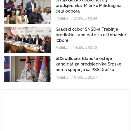
SNSD Gacko dobio novog
predsjednika: Milinko Milidrag na
čelu odbora
Politika
21.06. u 09:44
Gradski odbor SNSD-a Trebinje
predložio kandidate za oktobarske
izbore
Politika
16.06. u 08:18
SDS odlučio: Blanuša ostaje
kandidat za predsjednika Srpske,
nema spajanja sa PSS Draška
Stanivukovića
Politika
07.06. u 20:57