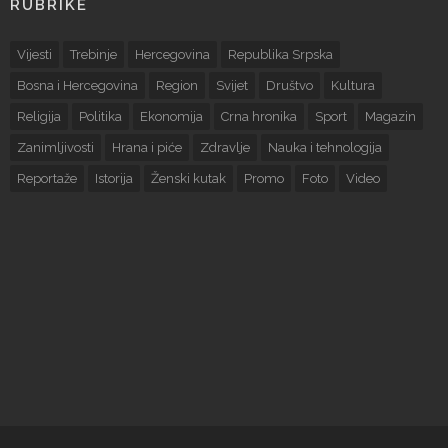
RUBRIKE
Vijesti
Trebinje
Hercegovina
Republika Srpska
Bosna i Hercegovina
Region
Svijet
Društvo
Kultura
Religija
Politika
Ekonomija
Crna hronika
Sport
Magazin
Zanimljivosti
Hrana i piće
Zdravlje
Nauka i tehnologija
Reportaže
Istorija
Ženski kutak
Promo
Foto
Video