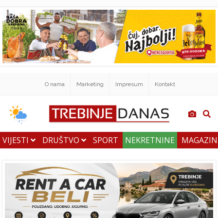
O nama
Marketing
Impresum
Kontakt
VIJESTI
DRUŠTVO
SPORT
NEKRETNINE
MAGAZI