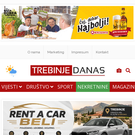
O nama
Marketing
Impresum
Kontakt
VIJESTI
DRUŠTVO
SPORT
NEKRETNINE
MAGAZI