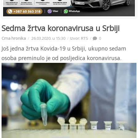
Sedma žrtva koronavirusa u Srbiji
Crna hronika
26.03.2020. u 15:30
Izvor: RTS
0
Još jedna žrtva Kovida-19 u Srbiji, ukupno sedam
osoba preminulo je od posljedica koronavirusa.