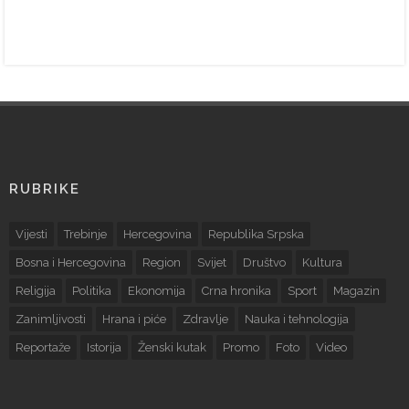
RUBRIKE
Vijesti
Trebinje
Hercegovina
Republika Srpska
Bosna i Hercegovina
Region
Svijet
Društvo
Kultura
Religija
Politika
Ekonomija
Crna hronika
Sport
Magazin
Zanimljivosti
Hrana i piće
Zdravlje
Nauka i tehnologija
Reportaže
Istorija
Ženski kutak
Promo
Foto
Video