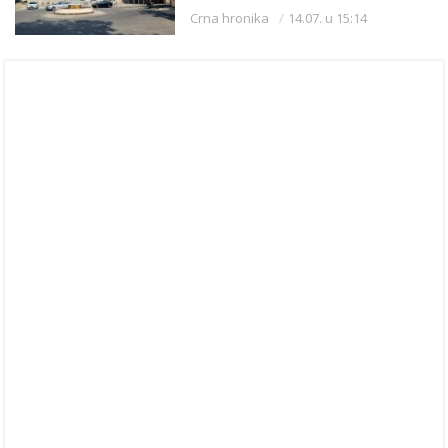
partnerkom zapalio kuću
Crna hronika
14.07. u 15:14