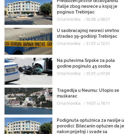
Predložen pritvor državljaninu
Italije zbog nesreće u kojoj je
poginuo Trebinjac
Crna hronika
02.08. u 08:57
U saobraćajnoj nesreći smrtno
stradao 39-godišnji Trebinjac
Crna hronika
31.07. u 12:51
Na putevima Srpske za pola
godine poginulo 45 osoba
Crna hronika
25.07. u 07:26
Tragedija u Neumu: Utopio se
muškarac
Crna hronika
19.07. u 18:11
Podignuta optužnica za nasilje u
porodici: Bilećanin optužen da je
nakon prijetnji i svađe sa