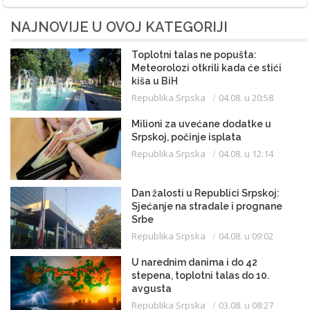
NAJNOVIJE U OVOJ KATEGORIJI
Toplotni talas ne popušta:
Meteorolozi otkrili kada će stići
kiša u BiH
Republika Srpska
04.08. u 20:58
Milioni za uvećane dodatke u
Srpskoj, počinje isplata
Republika Srpska
04.08. u 12:14
Dan žalosti u Republici Srpskoj:
Sjećanje na stradale i prognane
Srbe
Republika Srpska
04.08. u 09:02
U narednim danima i do 42
stepena, toplotni talas do 10.
avgusta
Republika Srpska
03.08. u 08:27