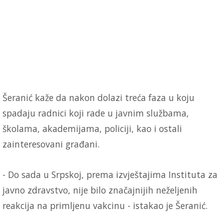
Šeranić kaže da nakon dolazi treća faza u koju
spadaju radnici koji rade u javnim službama,
školama, akademijama, policiji, kao i ostali
zainteresovani građani.
- Do sada u Srpskoj, prema izvještajima Instituta za
javno zdravstvo, nije bilo značajnijih neželjenih
reakcija na primljenu vakcinu - istakao je Šeranić.