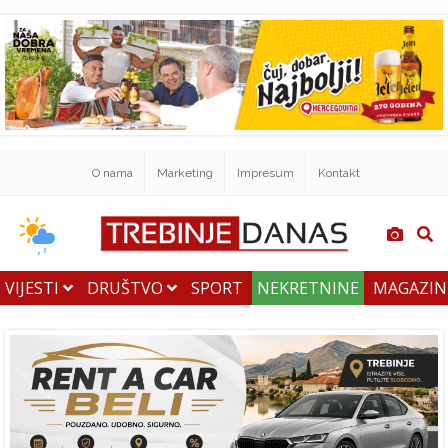
O nama
Marketing
Impresum
Kontakt
VIJESTI
DRUŠTVO
SPORT
NEKRETNINE
MAGAZI