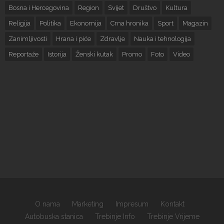
Bosna i Hercegovina
Region
Svijet
Društvo
Kultura
Religija
Politika
Ekonomija
Crna hronika
Sport
Magazin
Zanimljivosti
Hrana i piće
Zdravlje
Nauka i tehnologija
Reportaže
Istorija
Ženski kutak
Promo
Foto
Video
O nama
Marketing
Impresum
Kontakt
Autobuska stanica
Trebinje Info
Trebinje Vrijeme