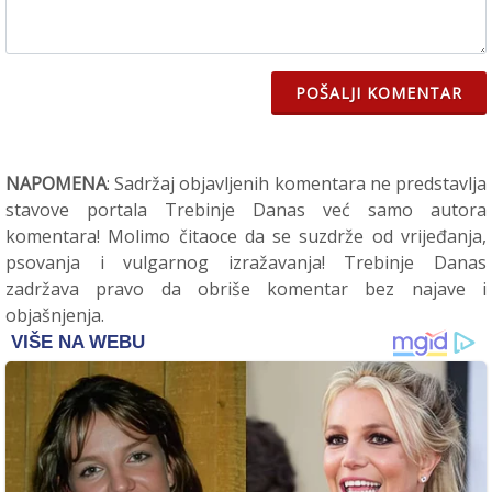
POŠALJI KOMENTAR
NAPOMENA
: Sadržaj objavljenih komentara ne predstavlja
stavove portala Trebinje Danas već samo autora
komentara! Molimo čitaoce da se suzdrže od vrijeđanja,
psovanja i vulgarnog izražavanja! Trebinje Danas
zadržava pravo da obriše komentar bez najave i
objašnjenja.