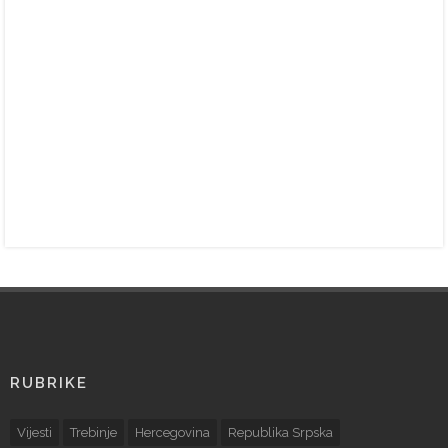
RUBRIKE
Vijesti
Trebinje
Hercegovina
Republika Srpska