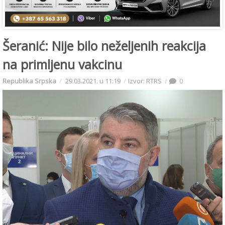
Šeranić: Nije bilo neželjenih reakcija
na primljenu vakcinu
Republika Srpska
29.03.2021. u 11:19
Izvor: RTRS
0