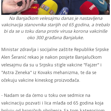
Na Banjačkom velesajmu danas je nastavljena
vakcinacija stanovnika starijih od 65 godina, a trebalo
bi da se u toku dana protiv virusa korona vakciniše
oko 300 građana Banjaluke.
Ministar zdravlja i socijalne zaštite Republike Srpske
Alen Šeranić rekao je nakon posjete Banjalučkom
velesajmu da su u Srpsku stigle vakcine "Fajzer" i
"Astra Zeneka" iz Kovaks mehanizma, te da se
očekuju vakcine kineskog proizvođača.
- Nadam se da ćemo u toku ove sedmice na
vakcinaciju pozvati i lica mlađa od 65 godina koja
boluju od hroničnih oboljenja. Sa tom kategorijom