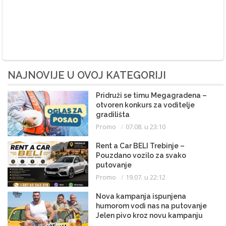
NAJNOVIJE U OVOJ KATEGORIJI
Pridruži se timu Megagradena –
otvoren konkurs za voditelje
gradilišta
Promo
07.08. u 23:10
Rent a Car BELI Trebinje –
Pouzdano vozilo za svako
putovanje
Promo
19.07. u 22:12
Nova kampanja ispunjena
humorom vodi nas na putovanje
Jelen pivo kroz novu kampanju
slavi ono najbolje – od Krajine do