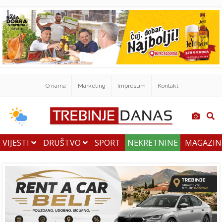
O nama
Marketing
Impresum
Kontakt
VIJESTI
DRUŠTVO
SPORT
NEKRETNINE
MAGAZI