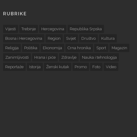
RUBRIKE
Vijesti
Trebinje
Hercegovina
Republika Srpska
Bosna i Hercegovina
Region
Svijet
Društvo
Kultura
Religija
Politika
Ekonomija
Crna hronika
Sport
Magazin
Zanimljivosti
Hrana i piće
Zdravlje
Nauka i tehnologija
Reportaže
Istorija
Ženski kutak
Promo
Foto
Video