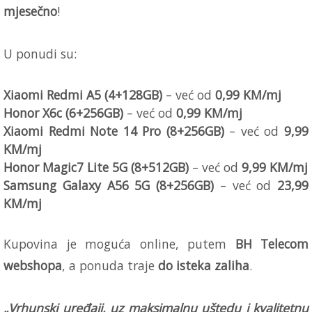
mjesečno
!
U ponudi su:
Xiaomi Redmi A5 (4+128GB)
– već od
0,99 KM/mj
Honor X6c (6+256GB)
– već od
0,99 KM/mj
Xiaomi Redmi Note 14 Pro (8+256GB)
– već od
9,99
KM/mj
Honor Magic7 Lite 5G (8+512GB)
– već od
9,99 KM/mj
Samsung Galaxy A56 5G (8+256GB)
– već od
23,99
KM/mj
Kupovina je moguća online, putem
BH Telecom
webshopa
, a ponuda traje
do isteka zaliha
.
„Vrhunski uređaji, uz maksimalnu uštedu i kvalitetnu