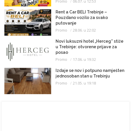
Promo
06.07. u 12:53
Hercegovine!
Rent a Car BELI Trebinje –
Pouzdano vozilo za svako
putovanje
Promo
28.06. u 22:02
Novi luksuzni hotel „Herceg” stiže
u Trebinje: otvorene prijave za
posao
Promo
17.06. u 19:32
Izdaje se nov i potpuno namješten
jednosoban stan u Trebinju
Promo
21.05. u 19:18