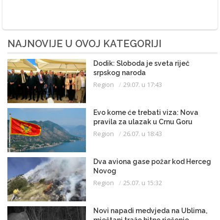
NAJNOVIJE U OVOJ KATEGORIJI
Dodik: Sloboda je sveta riječ
srpskog naroda
Region
29.07. u 17:43
Evo kome će trebati viza: Nova
pravila za ulazak u Crnu Goru
Region
26.07. u 18:43
Dva aviona gase požar kod Herceg
Novog
Region
25.07. u 15:32
Novi napadi medvjeda na Ublima,