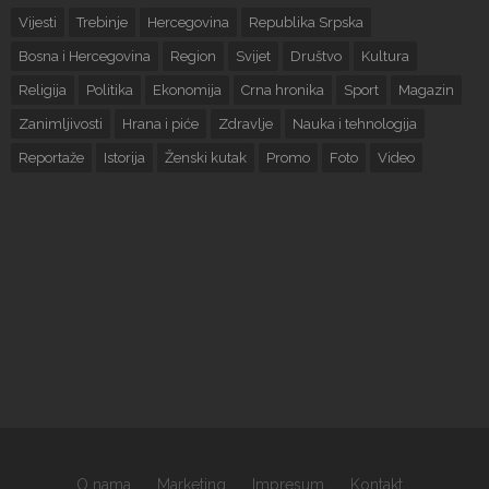
Vijesti
Trebinje
Hercegovina
Republika Srpska
Bosna i Hercegovina
Region
Svijet
Društvo
Kultura
Religija
Politika
Ekonomija
Crna hronika
Sport
Magazin
Zanimljivosti
Hrana i piće
Zdravlje
Nauka i tehnologija
Reportaže
Istorija
Ženski kutak
Promo
Foto
Video
O nama
Marketing
Impresum
Kontakt