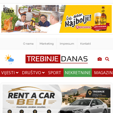
O nama
Marketing
Impresum
Kontakt
VIJESTI
DRUŠTVO
SPORT
NEKRETNINE
MAGAZI