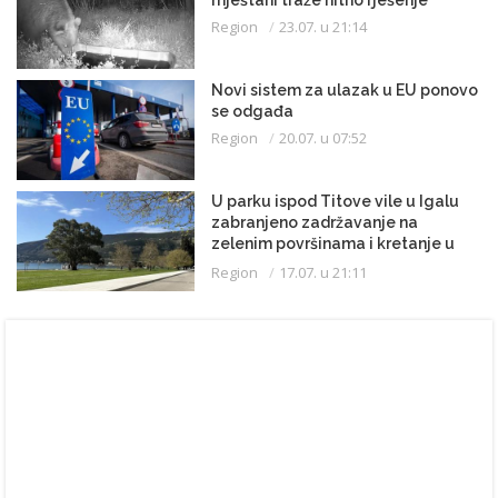
mještani traže hitno rješenje
Region
23.07. u 21:14
Novi sistem za ulazak u EU ponovo
se odgađa
Region
20.07. u 07:52
U parku ispod Titove vile u Igalu
zabranjeno zadržavanje na
zelenim površinama i kretanje u
kupaćem kostimu
Region
17.07. u 21:11