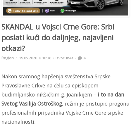
SKANDAL u Vojsci Crne Gore: Srbi
poslati kući do daljnjeg, najavljeni
otkazi?
Region
19.05.2020. u 18:36
Izvor: in4s
4
Nakon sramnog hapšenja sveštenstva Srpske
Pravoslavne Crkve na čelu sa episkopom
budimljansko-nikšićkim g. Joanikijem –
i to na dan
Svetog Vasilija Ostroškog
, režim je pristupio progonu
profesionalnih pripadnika Vojske Crne Gore srpske
nacionalnosti.