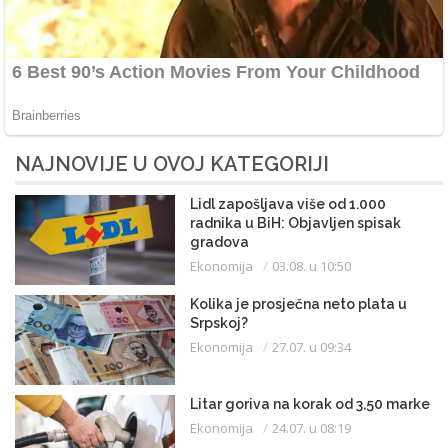
NAJNOVIJE U OVOJ KATEGORIJI
Lidl zapošljava više od 1.000
radnika u BiH: Objavljen spisak
gradova
Ekonomija
03.08. u 10:50
Kolika je prosječna neto plata u
Srpskoj?
Ekonomija
27.07. u 09:34
Litar goriva na korak od 3,50 marke
Ekonomija
24.07. u 08:19