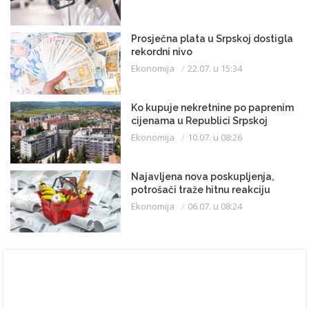
Prosječna plata u Srpskoj dostigla
rekordni nivo
Ekonomija
22.07. u 15:34
Ko kupuje nekretnine po paprenim
cijenama u Republici Srpskoj
Ekonomija
10.07. u 08:26
Najavljena nova poskupljenja,
potrošači traže hitnu reakciju
Ekonomija
06.07. u 08:24