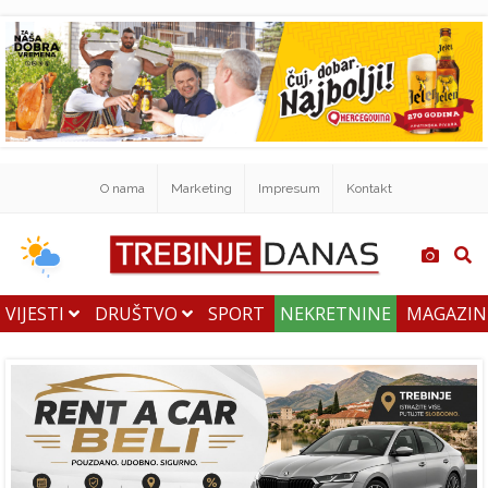
O nama
Marketing
Impresum
Kontakt
VIJESTI
DRUŠTVO
SPORT
NEKRETNINE
MAGAZI