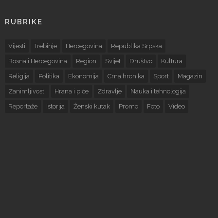
RUBRIKE
Vijesti
Trebinje
Hercegovina
Republika Srpska
Bosna i Hercegovina
Region
Svijet
Društvo
Kultura
Religija
Politika
Ekonomija
Crna hronika
Sport
Magazin
Zanimljivosti
Hrana i piće
Zdravlje
Nauka i tehnologija
Reportaže
Istorija
Ženski kutak
Promo
Foto
Video