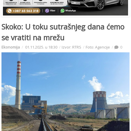
Skoko: U toku sutrašnjeg dana ćemo
se vratiti na mrežu
Ekonomija
01.11.2025. u 18:30
Izvor: RTRS
Foto: Agencije
0