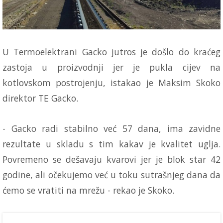
U Termoelektrani Gacko jutros je došlo do kraćeg
zastoja u proizvodnji jer je pukla cijev na
kotlovskom postrojenju, istakao je Maksim Skoko
direktor TE Gacko.
- Gacko radi stabilno već 57 dana, ima zavidne
rezultate u skladu s tim kakav je kvalitet uglja.
Povremeno se dešavaju kvarovi jer je blok star 42
godine, ali očekujemo već u toku sutrašnjeg dana da
ćemo se vratiti na mrežu - rekao je Skoko.