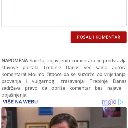
POŠALJI KOMENTAR
NAPOMENA
: Sadržaj objavljenih komentara ne predstavlja
stavove portala Trebinje Danas već samo autora
komentara! Molimo čitaoce da se suzdrže od vrijeđanja,
psovanja i vulgarnog izražavanja! Trebinje Danas
zadržava pravo da obriše komentar bez najave i
objašnjenja.