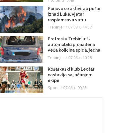
07.08. u 17:49
Ponovo se aktivirao požar
iznad Luke, vjetar
rasplamsava vatru
Trebinje
07.08. u 14:57
Pretresi u Trebinju: U
automobilu pronađena
veća količina spida, jedna
osoba uhapšena
Trebinje
07.08. u 10:28
Košarkaški klub Leotar
nastavlja sa jačanjem
ekipe
Sport
07.08. u 09:35