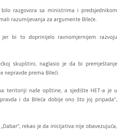
bilo razgovora sa ministrima i predsjednikom
 imali razumijevanja za argumente Bileće.
 jer bi to doprinijelo ravnomjernijem razvoju
ćkoj skupštini, naglasio je da bi premještanje
ske nepravde prema Bileći.
na teritoriji naše opštine, a sjedište HET-a je u
epravda i da Bileća dobije ono što joj pripada“,
 „Dabar“, rekao je da inicijativa nije obavezujuća,