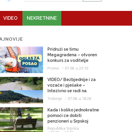
VIDEO
NEKRETNINE
AJNOVIJE
Pridruži se timu
Megagradena – otvoren
konkurs za voditelje
gradilišta
Promo
07.08. u 23:10
VIDEO/ Bezbjednije i za
vozače i pješake –
Intezivno se radi na
proširenju saobraćajnice
Trebinje
07.08. u 18:28
Kada i koliko jednokratne
pomoći će dobiti
penzioneri u Srpskoj
Republika Srpska