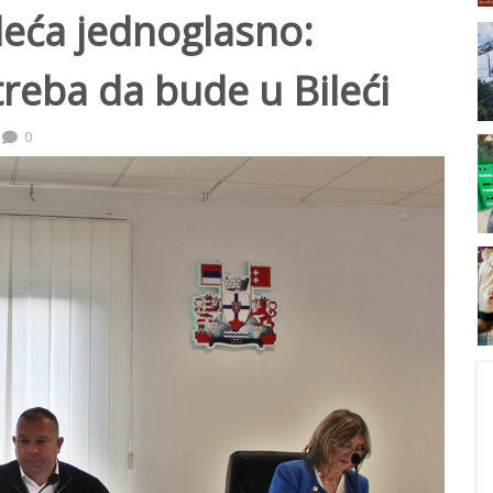
leća jednoglasno:
treba da bude u Bileći
0