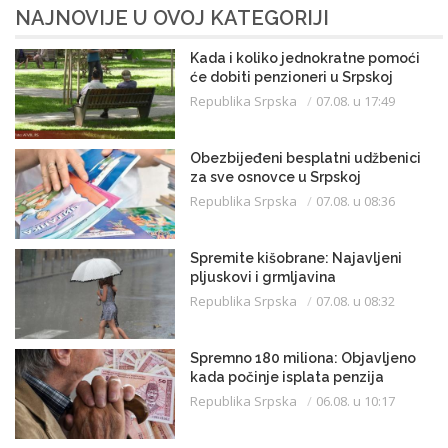
NAJNOVIJE U OVOJ KATEGORIJI
Kada i koliko jednokratne pomoći
će dobiti penzioneri u Srpskoj
Republika Srpska
07.08. u 17:49
Obezbijeđeni besplatni udžbenici
za sve osnovce u Srpskoj
Republika Srpska
07.08. u 08:36
Spremite kišobrane: Najavljeni
pljuskovi i grmljavina
Republika Srpska
07.08. u 08:32
Spremno 180 miliona: Objavljeno
kada počinje isplata penzija
Republika Srpska
06.08. u 10:17