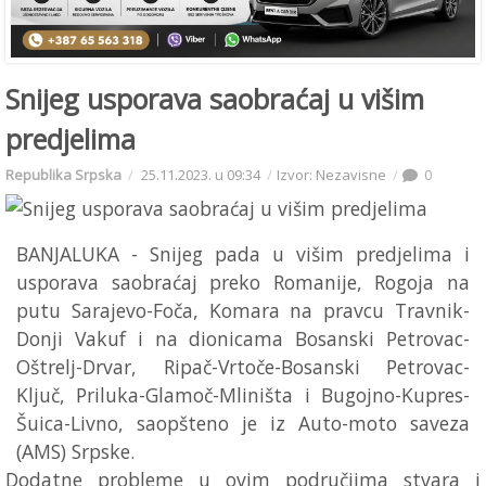
Snijeg usporava saobraćaj u višim
predjelima
Republika Srpska
25.11.2023. u 09:34
Izvor: Nezavisne
0
BANJALUKA - Snijeg pada u višim predjelima i
usporava saobraćaj preko Romanije, Rogoja na
putu Sarajevo-Foča, Komara na pravcu Travnik-
Donji Vakuf i na dionicama Bosanski Petrovac-
Oštrelj-Drvar, Ripač-Vrtoče-Bosanski Petrovac-
Ključ, Priluka-Glamoč-Mliništa i Bugojno-Kupres-
Šuica-Livno, saopšteno je iz Auto-moto saveza
(AMS) Srpske.
Dodatne probleme u ovim područjima stvara i