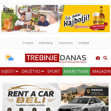
O nama
Marketing
Impresum
Kontakt
VIJESTI
DRUŠTVO
SPORT
NEKRETNINE
MAGAZI