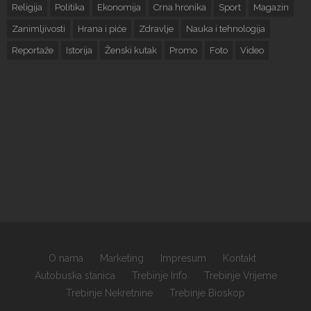
Religija
Politika
Ekonomija
Crna hronika
Sport
Magazin
Zanimljivosti
Hrana i piće
Zdravlje
Nauka i tehnologija
Reportaže
Istorija
Ženski kutak
Promo
Foto
Video
O nama
Marketing
Impresum
Kontakt
Autobuska stanica
Trebinje Info
Trebinje Vrijeme
Trebinje Nekretnine
Trebinje Bioskop