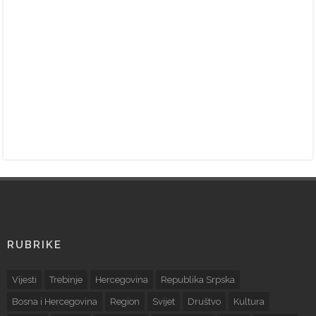
RUBRIKE
Vijesti
Trebinje
Hercegovina
Republika Srpska
Bosna i Hercegovina
Region
Svijet
Društvo
Kultura