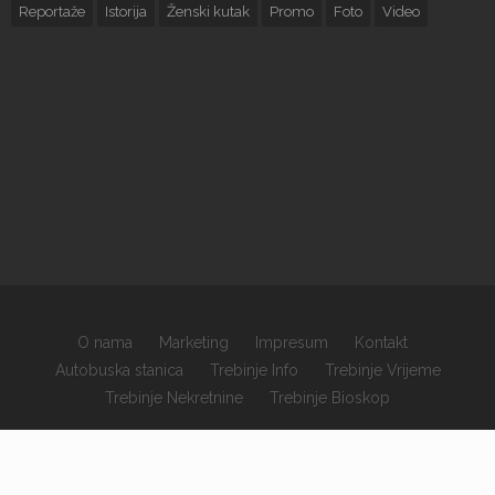
Reportaže
Istorija
Ženski kutak
Promo
Foto
Video
O nama
Marketing
Impresum
Kontakt
Autobuska stanica
Trebinje Info
Trebinje Vrijeme
Trebinje Nekretnine
Trebinje Bioskop
×
Copyrights © 2026 sva prava zadržana.