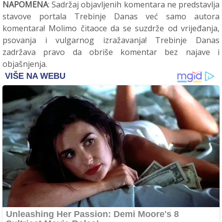
NAPOMENA
: Sadržaj objavljenih komentara ne predstavlja
stavove portala Trebinje Danas već samo autora
komentara! Molimo čitaoce da se suzdrže od vrijeđanja,
psovanja i vulgarnog izražavanja! Trebinje Danas
zadržava pravo da obriše komentar bez najave i
objašnjenja.