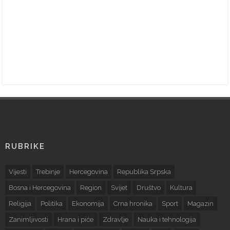
RUBRIKE
Vijesti
Trebinje
Hercegovina
Republika Srpska
Bosna i Hercegovina
Region
Svijet
Društvo
Kultura
Religija
Politika
Ekonomija
Crna hronika
Sport
Magazin
Zanimljivosti
Hrana i piće
Zdravlje
Nauka i tehnologija