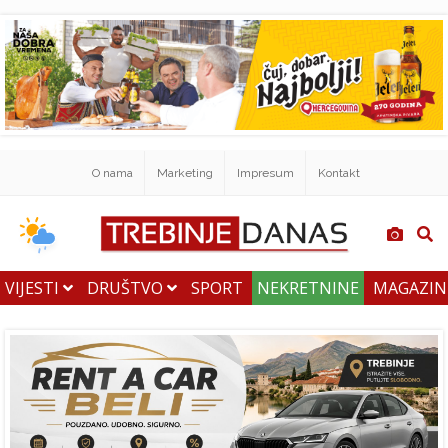
O nama
Marketing
Impresum
Kontakt
VIJESTI
DRUŠTVO
SPORT
NEKRETNINE
MAGAZI