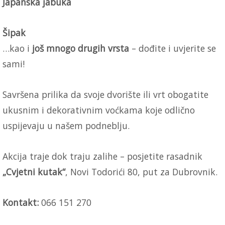
Japanska jabuka
Šipak
…kao i
još mnogo drugih vrsta
– dođite i uvjerite se
sami!
Savršena prilika da svoje dvorište ili vrt obogatite
ukusnim i dekorativnim voćkama koje odlično
uspijevaju u našem podneblju.
Akcija traje dok traju zalihe – posjetite rasadnik
„Cvjetni kutak“
, Novi Todorići 80, put za Dubrovnik.
Kontakt:
066 151 270