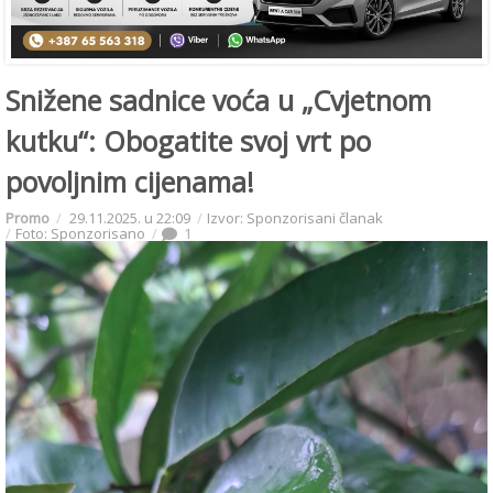
Snižene sadnice voća u „Cvjetnom
kutku“: Obogatite svoj vrt po
povoljnim cijenama!
Promo
29.11.2025. u 22:09
Izvor: Sponzorisani članak
Foto: Sponzorisano
1