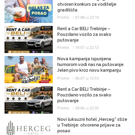
otvoren konkurs za voditelje
gradilišta
Promo
07.08. u 23:10
Rent a Car BELI Trebinje –
Pouzdano vozilo za svako
putovanje
Promo
19.07. u 22:12
Nova kampanja ispunjena
humorom vodi nas na putovanje
Jelen pivo kroz novu kampanju
slavi ono najbolje – od Krajine do
Promo
06.07. u 12:53
Hercegovine!
Rent a Car BELI Trebinje –
Pouzdano vozilo za svako
putovanje
Promo
28.06. u 22:02
Novi luksuzni hotel „Herceg” stiže
u Trebinje: otvorene prijave za
posao