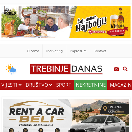
O nama
Marketing
Impresum
Kontakt
VIJESTI
DRUŠTVO
SPORT
NEKRETNINE
MAGAZI