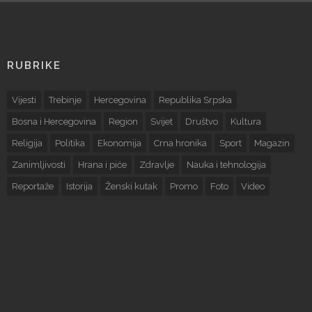
RUBRIKE
Vijesti
Trebinje
Hercegovina
Republika Srpska
Bosna i Hercegovina
Region
Svijet
Društvo
Kultura
Religija
Politika
Ekonomija
Crna hronika
Sport
Magazin
Zanimljivosti
Hrana i piće
Zdravlje
Nauka i tehnologija
Reportaže
Istorija
Ženski kutak
Promo
Foto
Video