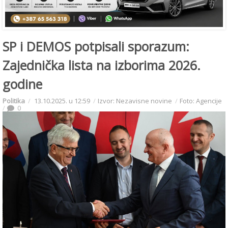
SP i DEMOS potpisali sporazum:
Zajednička lista na izborima 2026.
godine
Politika
13.10.2025. u 12:59
Izvor: Nezavisne novine
Foto: Agencije
0