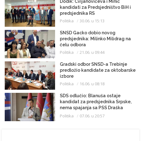
Dodik: Cvijanovićeva i Minić
kandidati za Predsjedništvo BiH i
predsjednika RS
Politika
30.06. u 15:13
SNSD Gacko dobio novog
predsjednika: Milinko Milidrag na
čelu odbora
Politika
21.06. u 09:44
Gradski odbor SNSD-a Trebinje
predložio kandidate za oktobarske
izbore
Politika
16.06. u 08:18
SDS odlučio: Blanuša ostaje
kandidat za predsjednika Srpske,
nema spajanja sa PSS Draška
Stanivukovića
Politika
07.06. u 20:57