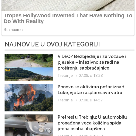
NAJNOVIJE U OVOJ KATEGORIJI
VIDEO/ Bezbjednije i za vozače i
pješake – Intezivno se radi na
proširenju saobraćajnice
Trebinje
07.08. u 18:28
Ponovo se aktivirao požar iznad
Luke, vjetar rasplamsava vatru
Trebinje
07.08. u 14:57
Pretresi u Trebinju: U automobilu
pronađena veća količina spida,
jedna osoba uhapšena