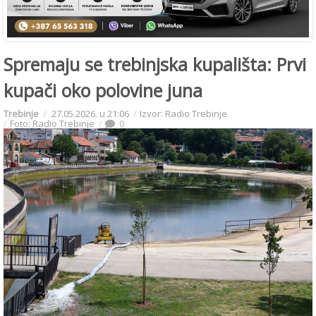
Spremaju se trebinjska kupališta: Prvi
kupači oko polovine juna
Trebinje
27.05.2026. u 21:06
Izvor: Radio Trebinje
Foto: Radio Trebinje
0