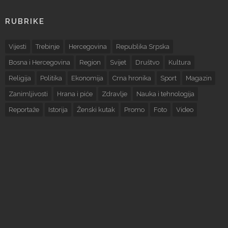
RUBRIKE
Vijesti
Trebinje
Hercegovina
Republika Srpska
Bosna i Hercegovina
Region
Svijet
Društvo
Kultura
Religija
Politika
Ekonomija
Crna hronika
Sport
Magazin
Zanimljivosti
Hrana i piće
Zdravlje
Nauka i tehnologija
Reportaže
Istorija
Ženski kutak
Promo
Foto
Video