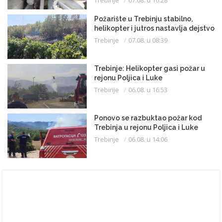
Trebinje
07.08. u 10:28
Požarište u Trebinju stabilno,
helikopter i jutros nastavlja dejstvo
Trebinje
07.08. u 08:39
Trebinje: Helikopter gasi požar u
rejonu Poljica i Luke
Trebinje
06.08. u 16:53
Ponovo se razbuktao požar kod
Trebinja u rejonu Poljica i Luke
Trebinje
06.08. u 14:06