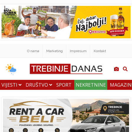
O nama
Marketing
Impresum
Kontakt
VIJESTI
DRUŠTVO
SPORT
NEKRETNINE
MAGAZI