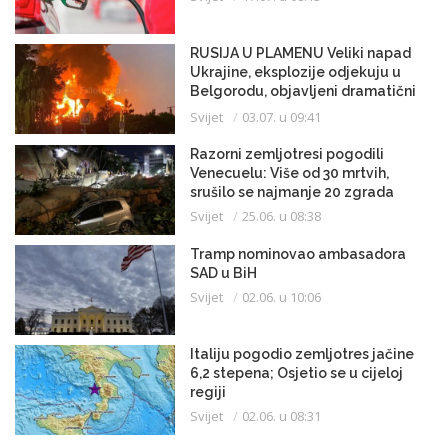
RUSIJA U PLAMENU Veliki napad
Ukrajine, eksplozije odjekuju u
Belgorodu, objavljeni dramatični
snimci
Svijet
03.07. u 09:41
Razorni zemljotresi pogodili
Venecuelu: Više od 30 mrtvih,
srušilo se najmanje 20 zgrada
Svijet
25.06. u 08:38
Tramp nominovao ambasadora
SAD u BiH
Svijet
02.06. u 10:06
Italiju pogodio zemljotres jačine
6,2 stepena; Osjetio se u cijeloj
regiji
Svijet
02.06. u 08:31