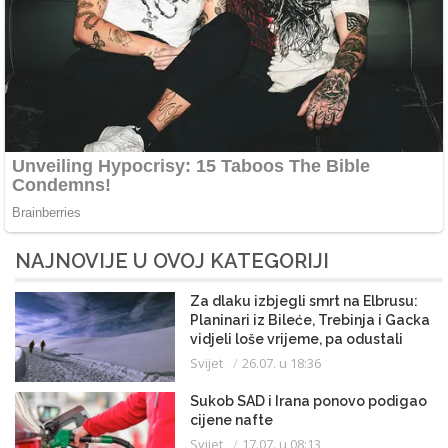
NAJNOVIJE U OVOJ KATEGORIJI
Za dlaku izbjegli smrt na Elbrusu:
Planinari iz Bileće, Trebinja i Gacka
vidjeli loše vrijeme, pa odustali
Svijet
26.07. u 18:36
Sukob SAD i Irana ponovo podigao
cijene nafte
Svijet
17.07. u 08:13