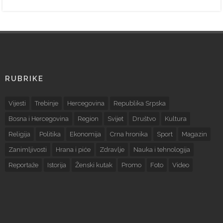
RUBRIKE
Vijesti
Trebinje
Hercegovina
Republika Srpska
Bosna i Hercegovina
Region
Svijet
Društvo
Kultura
Religija
Politika
Ekonomija
Crna hronika
Sport
Magazin
Zanimljivosti
Hrana i piće
Zdravlje
Nauka i tehnologija
Reportaže
Istorija
Ženski kutak
Promo
Foto
Video