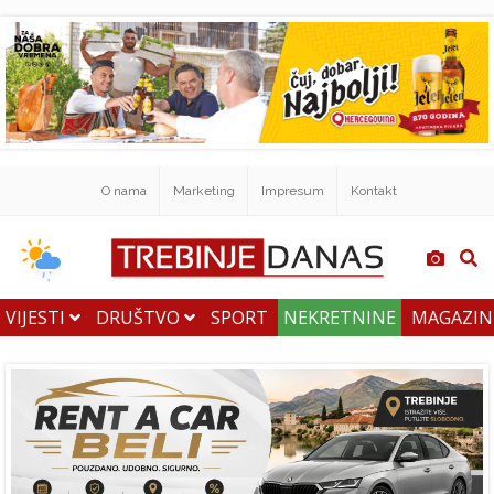
O nama
Marketing
Impresum
Kontakt
VIJESTI
DRUŠTVO
SPORT
NEKRETNINE
MAGAZI