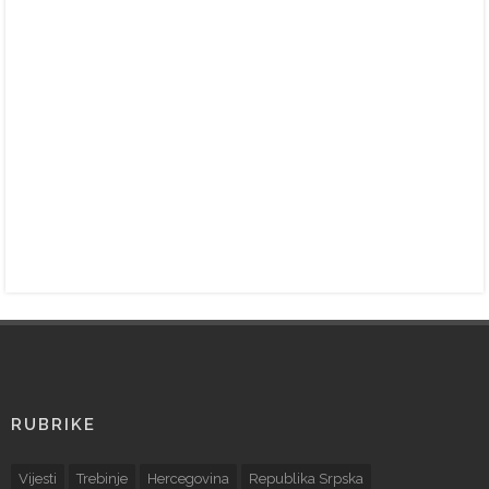
RUBRIKE
Vijesti
Trebinje
Hercegovina
Republika Srpska