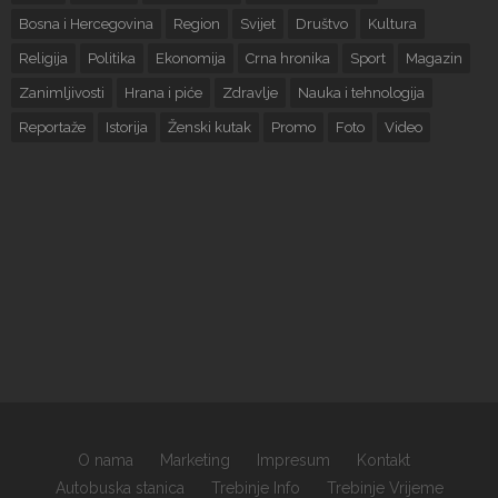
Bosna i Hercegovina
Region
Svijet
Društvo
Kultura
Religija
Politika
Ekonomija
Crna hronika
Sport
Magazin
Zanimljivosti
Hrana i piće
Zdravlje
Nauka i tehnologija
Reportaže
Istorija
Ženski kutak
Promo
Foto
Video
O nama
Marketing
Impresum
Kontakt
Autobuska stanica
Trebinje Info
Trebinje Vrijeme