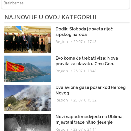
NAJNOVIJE U OVOJ KATEGORIJI
Dodik: Sloboda je sveta riječ
srpskog naroda
Region
29.07. u 17:43
Evo kome će trebati viza: Nova
pravila za ulazak u Crnu Goru
Region
26.07. u 18:43
Dva aviona gase požar kod Herceg
Novog
Region
25.07. u 15:32
Novi napadi medvjeda na Ublima,
mještani traže hitno rješenje
Region
23.07. u 21:14