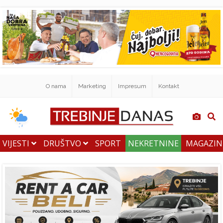
O nama
Marketing
Impresum
Kontakt
VIJESTI
DRUŠTVO
SPORT
NEKRETNINE
MAGAZI