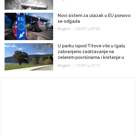
Novi sistem za ulazak u EU ponovo
se odgađa
Region
20.07. u 07:52
U parku ispod Titove vile u Igalu
zabranjeno zadržavanje na
zelenim površinama i kretanje u
kupaćem kostimu
Region
17.07. u 21:11