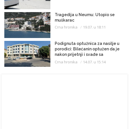
Tragedija u Neumu: Utopio se
muškarac
Crna hronika
19.07. u 18:11
Podignuta optužnica za nasilje u
porodici: Bilećanin optužen da je
nakon prijetnji i svađe sa
partnerkom zapalio kuću
Crna hronika
14.07. u 15:14