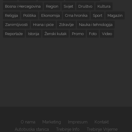
Bosna i Hercegovina
Region
Svijet
Društvo
Kultura
Religija
Politika
Ekonomija
Crna hronika
Sport
Magazin
Zanimljivosti
Hrana i piće
Zdravlje
Nauka i tehnologija
Reportaže
Istorija
Ženski kutak
Promo
Foto
Video
O nama
Marketing
Impresum
Kontakt
Autobuska stanica
Trebinje Info
Trebinje Vrijeme