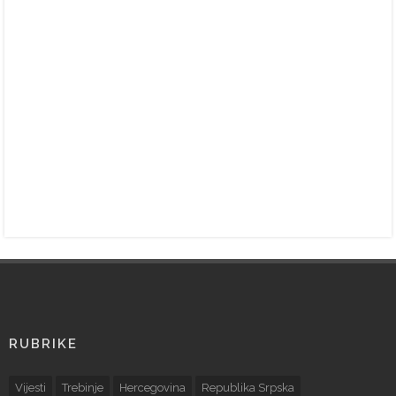
RUBRIKE
Vijesti
Trebinje
Hercegovina
Republika Srpska