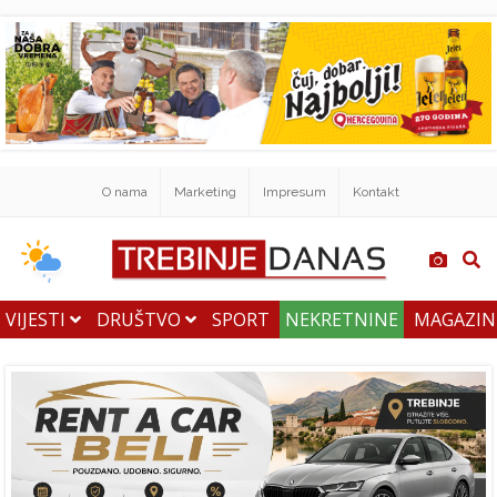
O nama
Marketing
Impresum
Kontakt
VIJESTI
DRUŠTVO
SPORT
NEKRETNINE
MAGAZI