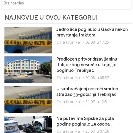
NAJNOVIJE U OVOJ KATEGORIJI
Jedno lice poginulo u Gacku nakon
prevrtanja traktora
Crna hronika
02.08. u 17:25
Predložen pritvor državljaninu
Italije zbog nesreće u kojoj je
poginuo Trebinjac
Crna hronika
02.08. u 08:57
U saobraćajnoj nesreći smrtno
stradao 39-godišnji Trebinjac
Crna hronika
31.07. u 12:51
Na putevima Srpske za pola
godine poginulo 45 osoba
Crna hronika
25.07. u 07:26