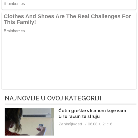
NAJNOVIJE U OVOJ KATEGORIJI
Četiri greške s klimom koje vam
dižu račun za struju
Zanimljivosti
06.08. u 21:16