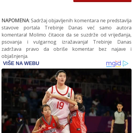
NAPOMENA
: Sadržaj objavljenih komentara ne predstavlja
stavove portala Trebinje Danas već samo autora
komentara! Molimo čitaoce da se suzdrže od vrijeđanja,
psovanja i vulgarnog izražavanja! Trebinje Danas
zadržava pravo da obriše komentar bez najave i
objašnjenja.