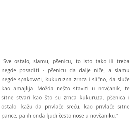
"Sve ostalo, slamu, pšenicu, to isto tako ili treba
negde posaditi - pšenicu da dalje niče, a slamu
negde spakovati, kukuruzna zrnca i slično, da služe
kao amajlija. Možda nešto staviti u novčanik, te
sitne stvari kao što su zrnca kukuruza, pšenica i
ostalo, kažu da privlače sreću, kao privlače sitne
parice, pa ih onda ljudi često nose u novčaniku."