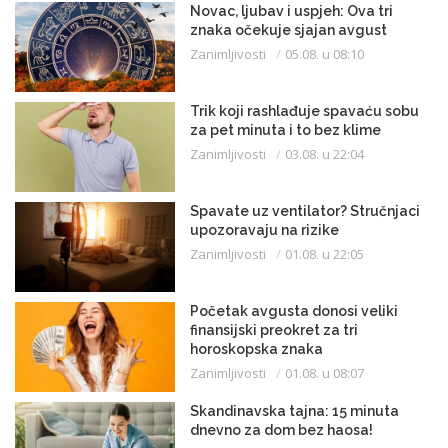
Novac, ljubav i uspjeh: Ova tri
znaka očekuje sjajan avgust
Zanimljivosti
05.08. u 08:10
Trik koji rashlađuje spavaću sobu
za pet minuta i to bez klime
Zanimljivosti
03.08. u 22:04
Spavate uz ventilator? Stručnjaci
upozoravaju na rizike
Zanimljivosti
01.08. u 22:05
Početak avgusta donosi veliki
finansijski preokret za tri
horoskopska znaka
Zanimljivosti
01.08. u 08:07
Skandinavska tajna: 15 minuta
dnevno za dom bez haosa!