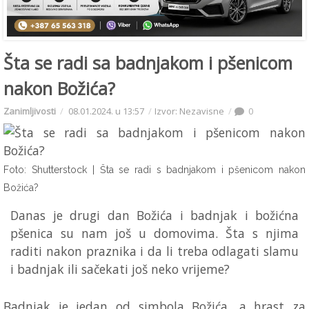
Šta se radi sa badnjakom i pšenicom
nakon Božića?
Zanimljivosti
08.01.2024. u 13:57
Izvor: Nezavisne
0
Foto: Shutterstock
| Šta se radi s badnjakom i pšenicom nakon
Božića?
Danas je drugi dan Božića i badnjak i božićna
pšenica su nam još u domovima. Šta s njima
raditi nakon praznika i da li treba odlagati slamu
i badnjak ili sačekati još neko vrijeme?
Badnjak je jedan od simbola Božića, a hrast za