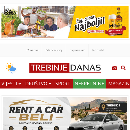
O nama
Marketing
Impresum
Kontakt
VIJESTI
DRUŠTVO
SPORT
NEKRETNINE
MAGAZI