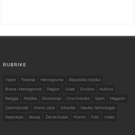
RUBRIKE
Vijesti
Trebinje
Hercegovina
Republika Srpska
Bosna i Hercegovina
Region
Svijet
Društvo
Kultura
Religija
Politika
Ekonomija
Crna hronika
Sport
Magazin
Zanimljivosti
Hrana i piće
Zdravlje
Nauka i tehnologija
Reportaže
Istorija
Ženski kutak
Promo
Foto
Video