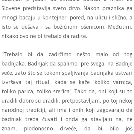
Slovene predstavlja sveto drvo. Nakon praznika ga
mnogi bacaju u kontejner, pored, na ulicu i slično, a
isto se dešava i sa božićnom pšenicom. Međutim,
nikako ovo ne bi trebalo da radite.
"Trebalo bi da zadržimo nešto malo od tog
badnjaka. Badnjak da spalimo, pre svega, na Badnje
veče, zato što se tokom spaljivanja badnjaka ustvari
izvršava taj ritual, kada se kaže 'koliko varnica,
toliko parica, toliko srećica'. Tako da, oni koji su to
uradili dobro su uradili, pretpostavljam, po toj nekoj
narodnoj tradiciji, ali ima i onih koji zagovaraju da
badnjak treba čuvati i onda ga stavljaju na, ne
znam, plodonosno drveće, da bi bilo još